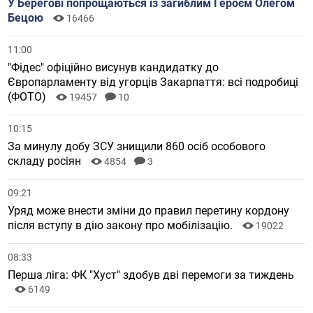
У Берегові попрощаються із загиблим Героєм Олегом
Бецою
16466
11:00
"Фідес" офіційно висунув кандидатку до
Європарламенту від угорців Закарпаття: всі подробиці
(ФОТО)
19457
10
10:15
За минулу добу ЗСУ знищили 860 осіб особового
складу росіян
4854
3
09:21
Уряд може внести зміни до правил перетину кордону
після вступу в дію закону про мобілізацію.
19022
08:33
Перша ліга: ФК "Хуст" здобув дві перемоги за тиждень
6149