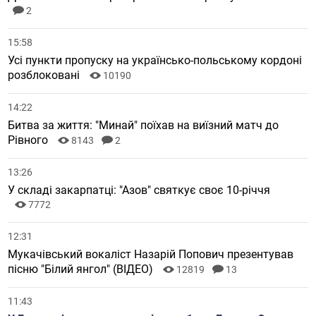
2
15:58
Усі пункти пропуску на українсько-польському кордоні
розблоковані
10190
14:22
Битва за життя: "Минай" поїхав на виїзний матч до
Рівного
8143
2
13:26
У складі закарпатці: "Азов" святкує своє 10-річчя
7772
12:31
Мукачівський вокаліст Назарій Попович презентував
пісню "Білий янгол" (ВІДЕО)
12819
13
11:43