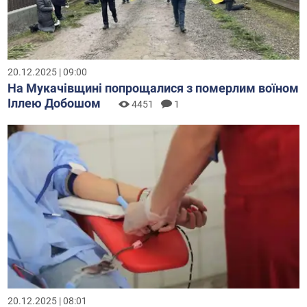
20.12.2025 | 09:00
На Мукачівщині попрощалися з померлим воїном
Іллею Добошом
4451
1
20.12.2025 | 08:01