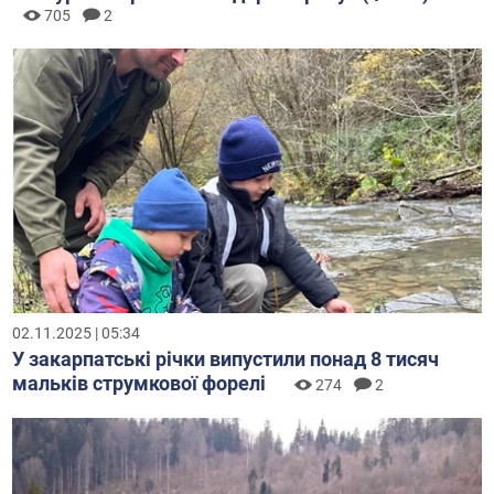
705
2
02.11.2025 | 05:34
У закарпатські річки випустили понад 8 тисяч
мальків струмкової форелі
274
2