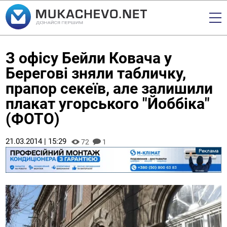
З офісу Бейли Ковача у
Берегові зняли табличку,
прапор секеїв, але залишили
плакат угорського "Йоббіка"
(ФОТО)
21.03.2014 | 15:29
72
1