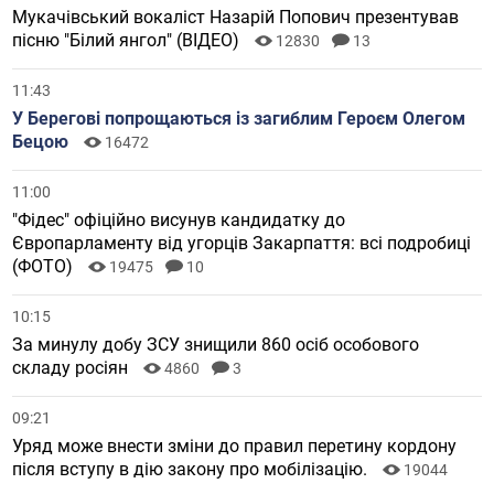
Мукачівський вокаліст Назарій Попович презентував
пісню "Білий янгол" (ВІДЕО)
12830
13
11:43
У Берегові попрощаються із загиблим Героєм Олегом
Бецою
16472
11:00
"Фідес" офіційно висунув кандидатку до
Європарламенту від угорців Закарпаття: всі подробиці
(ФОТО)
19475
10
10:15
За минулу добу ЗСУ знищили 860 осіб особового
складу росіян
4860
3
09:21
Уряд може внести зміни до правил перетину кордону
після вступу в дію закону про мобілізацію.
19044