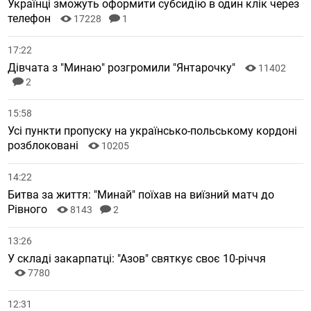
Українці зможуть оформити субсидію в один клік через
телефон
17228
1
17:22
Дівчата з "Минаю" розгромили "Янтарочку"
11402
2
15:58
Усі пункти пропуску на українсько-польському кордоні
розблоковані
10205
14:22
Битва за життя: "Минай" поїхав на виїзний матч до
Рівного
8143
2
13:26
У складі закарпатці: "Азов" святкує своє 10-річчя
7780
12:31