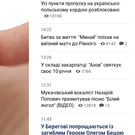
Усі пункти пропуску на українсько-
польському кордоні розблоковані
10190
14:22
Битва за життя: "Минай" поїхав на
виїзний матч до Рівного
8143
2
13:26
У складі закарпатці: "Азов" святкує
своє 10-річчя
7769
12:31
Мукачівський вокаліст Назарій
Попович презентував пісню "Білий
янгол" (ВІДЕО)
12818
13
11:43
У Берегові попрощаються із
загиблим Героєм Олегом Бецою