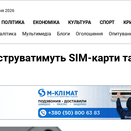
пня 2026
ПОЛІТИКА
ЕКОНОМІКА
КУЛЬТУРА
СПОРТ
КР
алітика
Мультимедіа
Блоги
Оголошення
Опитуван
єструватимуть SIM-карти т