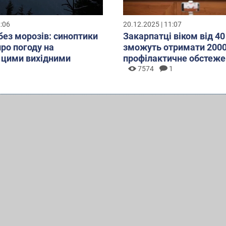
2:06
20.12.2025 | 11:07
без морозів: синоптики
Закарпатці віком від 40
про погоду на
зможуть отримати 2000
 цими вихідними
профілактичне обстеже
7574
1