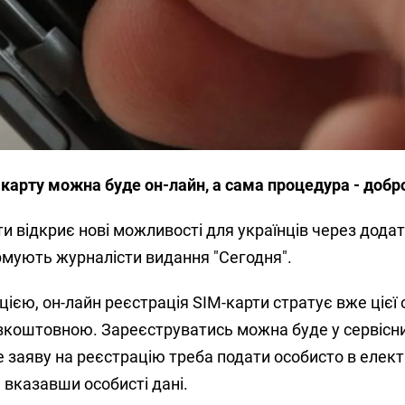
карту можна буде он-лайн, а сама процедура - добр
ти відкриє нові можливості для українців через додат
рмують журналісти видання "Сегодня".
єю, он-лайн реєстрація SIM-карти стратує вже цієї о
зкоштовною. Зареєструватись можна буде у сервісн
е заяву на реєстрацію треба подати особисто в елект
, вказавши особисті дані.