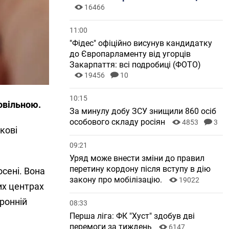
16466
11:00
"Фідес" офіційно висунув кандидатку
до Європарламенту від угорців
Закарпаття: всі подробиці (ФОТО)
19456
10
10:15
овільною.
За минулу добу ЗСУ знищили 860 осіб
особового складу росіян
4853
3
кові
09:21
Уряд може внести зміни до правил
перетину кордону після вступу в дію
сені. Вона
закону про мобілізацію.
19022
их центрах
ронній
08:33
Перша ліга: ФК "Хуст" здобув дві
перемоги за тиждень
6147