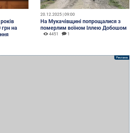
20.12.2025 | 09:00
 років
На Мукачівщині попрощалися з
 грн на
померлим воїном Іллею Добошом
ння
4451
1