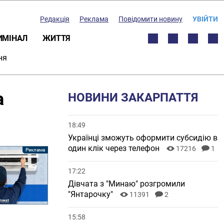
Редакція
Реклама
Повідомити новину
УВІЙТИ
ИМІНАЛ
ЖИТТЯ
ня
а
НОВИНИ ЗАКАРПАТТЯ
18:49
Українці зможуть оформити субсидію в
один клік через телефон
17216
1
17:22
Дівчата з "Минаю" розгромили
"Янтарочку"
11391
2
15:58