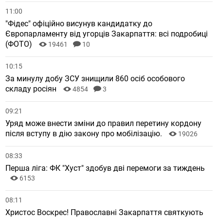
11:00
"Фідес" офіційно висунув кандидатку до
Європарламенту від угорців Закарпаття: всі подробиці
(ФОТО)
19461
10
10:15
За минулу добу ЗСУ знищили 860 осіб особового
складу росіян
4854
3
09:21
Уряд може внести зміни до правил перетину кордону
після вступу в дію закону про мобілізацію.
19026
08:33
Перша ліга: ФК "Хуст" здобув дві перемоги за тиждень
6153
08:11
Христос Воскрес! Православні Закарпаття святкують