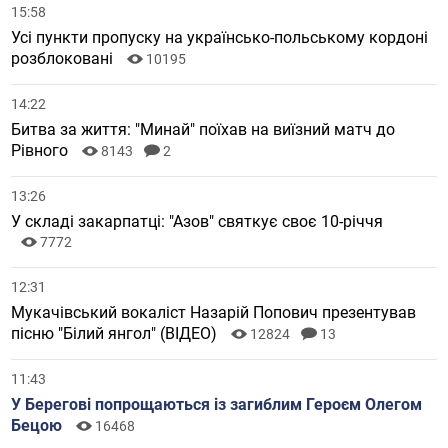
15:58
Усі пункти пропуску на українсько-польському кордоні
розблоковані
10195
14:22
Битва за життя: "Минай" поїхав на виїзний матч до
Рівного
8143
2
13:26
У складі закарпатці: "Азов" святкує своє 10-річчя
7772
12:31
Мукачівський вокаліст Назарій Попович презентував
пісню "Білий янгол" (ВІДЕО)
12824
13
11:43
У Берегові попрощаються із загиблим Героєм Олегом
Бецою
16468