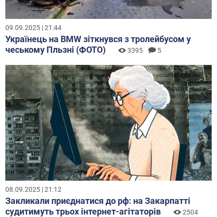
09.09.2025 | 21:44
Українець на BMW зіткнувся з тролейбусом у
чеському Пльзні (ФОТО)
3395
5
08.09.2025 | 21:12
Закликали приєднатися до рф: на Закарпатті
судитимуть трьох інтернет-агітаторів
2504