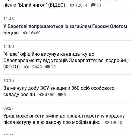
пісню "Білий янгол" (ВІДЕО)
12814
13
11:43
У Берегові попрощаються із загиблим Героєм Олегом
Бецою
16460
11:00
"Фідес" офіційно висунув кандидатку до
Європарламенту від угорців Закарпаття: всі подробиці
(ФОТО)
19443
10
10:15
За минулу добу ЗСУ знищили 860 осіб особового
складу росіян
4850
3
09:21
Уряд може внести зміни до правил перетину кордону
після вступу в дію закону про мобілізацію.
19010