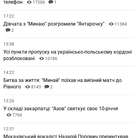
телефон
17206
1
17:22
Дівчата з "Минаю" розгромили "Янтарочку"
11384
2
15:58
Усі пункти пропуску на українсько-польському кордоні
розблоковані
10186
14:22
Битва за життя: "Минай" поїхав на виїзний матч до
Рівного
8143
2
13:26
У складі закарпатці: "Азов" святкує своє 10-річчя
7766
12:31
Мукачівський вокаліст Назарій Попович презентував