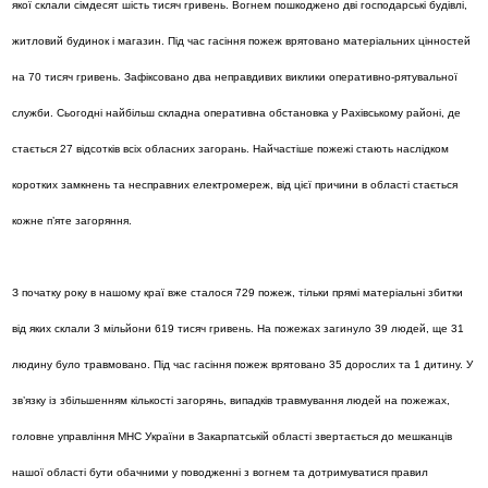
якої склали сімдесят шість тисяч гривень. Вогнем пошкоджено дві господарські будівлі,
житловий будинок і магазин. Під час гасіння пожеж врятовано матеріальних цінностей
на 70 тисяч гривень. Зафіксовано два неправдивих виклики оперативно-рятувальної
служби. Сьогодні найбільш складна оперативна обстановка у Рахівському районі, де
стається 27 відсотків всіх обласних загорань. Найчастіше пожежі стають наслідком
коротких замкнень та несправних електромереж, від цієї причини в області стається
кожне п’яте загоряння.
З початку року в нашому краї вже сталося 729 пожеж, тільки прямі матеріальні збитки
від яких склали 3 мільйони 619 тисяч гривень. На пожежах загинуло 39 людей, ще 31
людину було травмовано. Під час гасіння пожеж врятовано 35 дорослих та 1 дитину. У
зв’язку із збільшенням кількості загорянь, випадків травмування людей на пожежах,
головне управління МНС України в Закарпатській області звертається до мешканців
нашої області бути обачними у поводженні з вогнем та дотримуватися правил