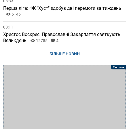
08:33
Перша ліга: ФК "Хуст" здобув дві перемоги за тиждень
6146
08:11
Христос Воскрес! Православні Закарпаття святкують
Великдень
12785
4
БІЛЬШЕ НОВИН