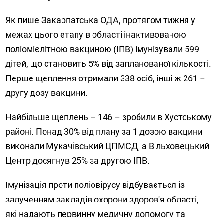
Як пише Закарпатська ОДА, протягом тижня у
межах цього етапу в області інактивованою
поліомієлітною вакциною (ІПВ) імунізували 599
дітей, що становить 5% від запланованої кількості.
Перше щеплення отримали 338 осіб, інші ж 261 –
другу дозу вакцини.
Найбільше щеплень – 146 – зробили в Хустському
районі. Понад 30% від плану за 1 дозою вакцини
виконали Мукачівський ЦПМСД, а Вільховецький
Центр досягнув 25% за другою ІПВ.
Імунізація проти поліовірусу відбувається із
залученням закладів охорони здоров'я області,
які надають первинну медичну допомогу та