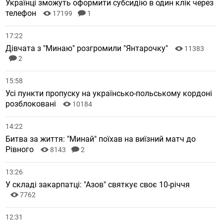
Українці зможуть оформити субсидію в один клік через
телефон
17199
1
17:22
Дівчата з "Минаю" розгромили "Янтарочку"
11383
2
15:58
Усі пункти пропуску на українсько-польському кордоні
розблоковані
10184
14:22
Битва за життя: "Минай" поїхав на виїзний матч до
Рівного
8143
2
13:26
У складі закарпатці: "Азов" святкує своє 10-річчя
7762
12:31