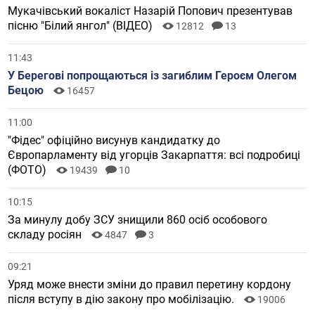
Мукачівський вокаліст Назарій Попович презентував
пісню "Білий янгол" (ВІДЕО)
12812
13
11:43
У Берегові попрощаються із загиблим Героєм Олегом
Бецою
16457
11:00
"Фідес" офіційно висунув кандидатку до
Європарламенту від угорців Закарпаття: всі подробиці
(ФОТО)
19439
10
10:15
За минулу добу ЗСУ знищили 860 осіб особового
складу росіян
4847
3
09:21
Уряд може внести зміни до правил перетину кордону
після вступу в дію закону про мобілізацію.
19006