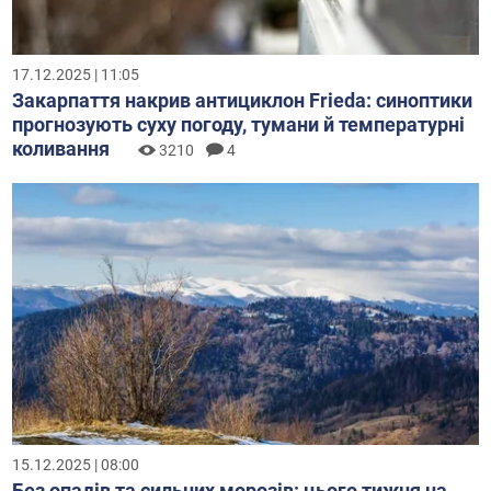
17.12.2025 | 11:05
Закарпаття накрив антициклон Frieda: синоптики
прогнозують суху погоду, тумани й температурні
коливання
3210
4
15.12.2025 | 08:00
Без опадів та сильних морозів: цього тижня на