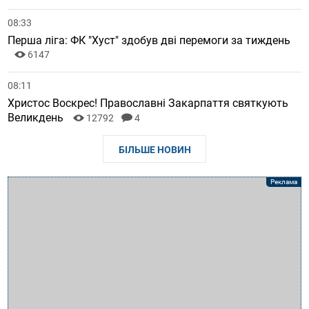
08:33
Перша ліга: ФК "Хуст" здобув дві перемоги за тиждень
6147
08:11
Христос Воскрес! Православні Закарпаття святкують
Великдень
12792
4
БІЛЬШЕ НОВИН