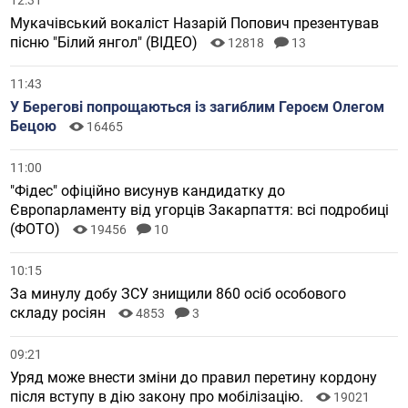
12:31
Мукачівський вокаліст Назарій Попович презентував
пісню "Білий янгол" (ВІДЕО)
12818
13
11:43
У Берегові попрощаються із загиблим Героєм Олегом
Бецою
16465
11:00
"Фідес" офіційно висунув кандидатку до
Європарламенту від угорців Закарпаття: всі подробиці
(ФОТО)
19456
10
10:15
За минулу добу ЗСУ знищили 860 осіб особового
складу росіян
4853
3
09:21
Уряд може внести зміни до правил перетину кордону
після вступу в дію закону про мобілізацію.
19021