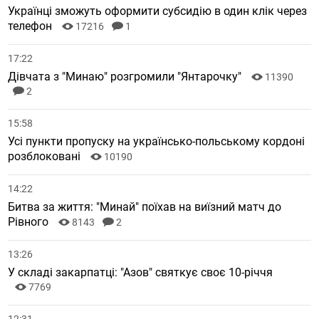
Українці зможуть оформити субсидію в один клік через
телефон
17216
1
17:22
Дівчата з "Минаю" розгромили "Янтарочку"
11390
2
15:58
Усі пункти пропуску на українсько-польському кордоні
розблоковані
10190
14:22
Битва за життя: "Минай" поїхав на виїзний матч до
Рівного
8143
2
13:26
У складі закарпатці: "Азов" святкує своє 10-річчя
7769