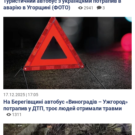
Туристичний автобус з українцями потрапив в
аварію в Угорщині (ФОТО)
2941
3
17.12.2025 | 17:05
На Берегівщині автобус «Виноградів – Ужгород»
потрапив у ДТП, троє людей отримали травми
1311