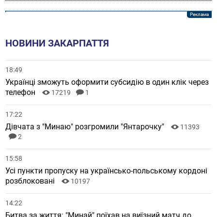
НОВИНИ ЗАКАРПАТТЯ
18:49
Українці зможуть оформити субсидію в один клік через
телефон
17219
1
17:22
Дівчата з "Минаю" розгромили "Янтарочку"
11393
2
15:58
Усі пункти пропуску на українсько-польському кордоні
розблоковані
10197
14:22
Битва за життя: "Минай" поїхав на виїзний матч до