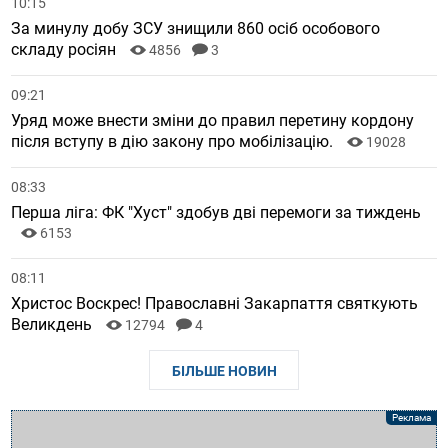
10:15
За минулу добу ЗСУ знищили 860 осіб особового
складу росіян
4856
3
09:21
Уряд може внести зміни до правил перетину кордону
після вступу в дію закону про мобілізацію.
19028
08:33
Перша ліга: ФК "Хуст" здобув дві перемоги за тиждень
6153
08:11
Христос Воскрес! Православні Закарпаття святкують
Великдень
12794
4
БІЛЬШЕ НОВИН