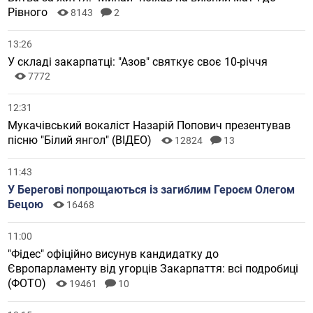
Рівного
8143
2
13:26
У складі закарпатці: "Азов" святкує своє 10-річчя
7772
12:31
Мукачівський вокаліст Назарій Попович презентував
пісню "Білий янгол" (ВІДЕО)
12824
13
11:43
У Берегові попрощаються із загиблим Героєм Олегом
Бецою
16468
11:00
"Фідес" офіційно висунув кандидатку до
Європарламенту від угорців Закарпаття: всі подробиці
(ФОТО)
19461
10