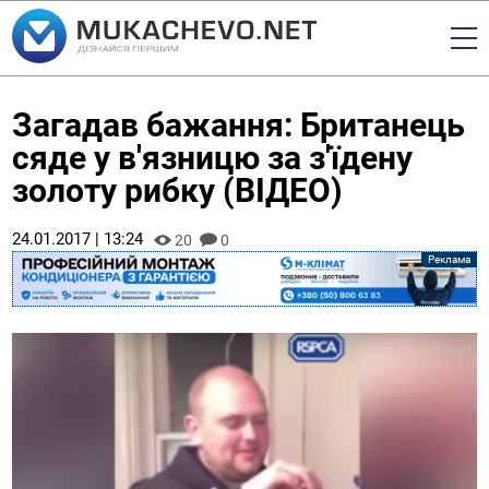
Загадав бажання: Британець
сяде у в'язницю за з'їдену
золоту рибку (ВІДЕО)
24.01.2017 | 13:24
20
0