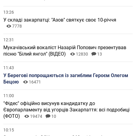
13:26
У складі закарпатці: "Азов" святкує своє 10-річчя
7778
12:31
Мукачівський вокаліст Назарій Попович презентував
пісню "Білий янгол" (ВІДЕО)
12830
13
11:43
У Берегові попрощаються із загиблим Героєм Олегом
Бецою
16471
11:00
"Фідес" офіційно висунув кандидатку до
Європарламенту від угорців Закарпаття: всі подробиці
(ФОТО)
19474
10
10:15