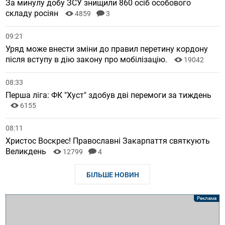
За минулу добу ЗСУ знищили 860 осіб особового
складу росіян
4859
3
09:21
Уряд може внести зміни до правил перетину кордону
після вступу в дію закону про мобілізацію.
19042
08:33
Перша ліга: ФК "Хуст" здобув дві перемоги за тиждень
6155
08:11
Христос Воскрес! Православні Закарпаття святкують
Великдень
12799
4
БІЛЬШЕ НОВИН