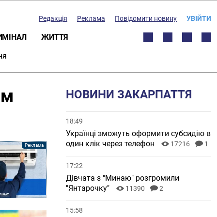
Редакція
Реклама
Повідомити новину
УВІЙТИ
ИМІНАЛ
ЖИТТЯ
ня
им
НОВИНИ ЗАКАРПАТТЯ
18:49
Українці зможуть оформити субсидію в
один клік через телефон
17216
1
17:22
Дівчата з "Минаю" розгромили
"Янтарочку"
11390
2
15:58