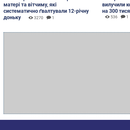
матері та вітчиму, які
вилучили к
систематично ґвалтували 12-річну
на 300 тис
доньку
536
1
3270
1