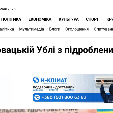
ерпня 2026
ПОЛІТИКА
ЕКОНОМІКА
КУЛЬТУРА
СПОРТ
КР
алітика
Мультимедіа
Блоги
Оголошення
Опитуван
овацькій Ублі з підроблен