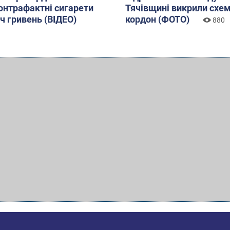
онтрафактні сигарети
Тячівщині викрили схем
яч гривень (ВІДЕО)
кордон (ФОТО)
880