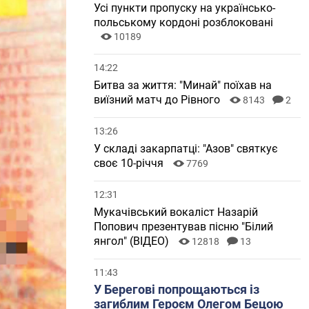
Усі пункти пропуску на українсько-
польському кордоні розблоковані
10189
14:22
Битва за життя: "Минай" поїхав на
виїзний матч до Рівного
8143
2
13:26
У складі закарпатці: "Азов" святкує
своє 10-річчя
7769
12:31
Мукачівський вокаліст Назарій
Попович презентував пісню "Білий
янгол" (ВІДЕО)
12818
13
11:43
У Берегові попрощаються із
загиблим Героєм Олегом Бецою