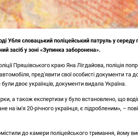
ді Убля словацький поліцейський патруль у середу 
ий засіб у зоні «Зупинка заборонена».
ліції Пряшівського краю Яна Лігдайова, поліція поп
я автомобіля, пред'явити свої особисті документи та 
е були двоє українців, документи видала Україна.
рки, а також експертизи у було встановлено, що вод
не на ім'я 20-річного українця, є підробленим», – по
омістили до камери поліцейського тримання, йому ви