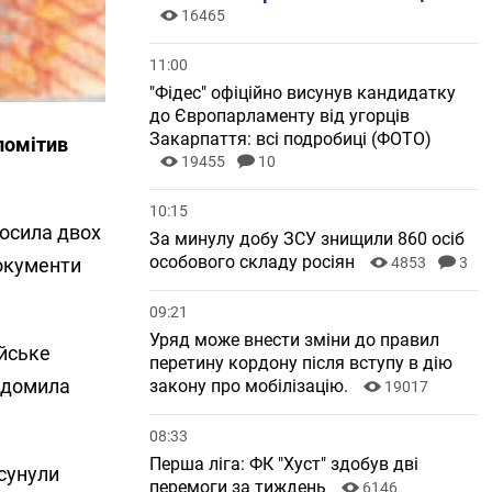
16465
11:00
"Фідес" офіційно висунув кандидатку
до Європарламенту від угорців
Закарпаття: всі подробиці (ФОТО)
помітив
19455
10
10:15
росила двох
За минулу добу ЗСУ знищили 860 осіб
особового складу росіян
4853
3
документи
09:21
Уряд може внести зміни до правил
ійське
перетину кордону після вступу в дію
відомила
закону про мобілізацію.
19017
08:33
Перша ліга: ФК "Хуст" здобув дві
сунули
перемоги за тиждень
6146