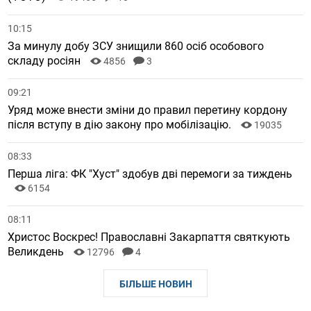
10:15
За минулу добу ЗСУ знищили 860 осіб особового
складу росіян
4856
3
09:21
Уряд може внести зміни до правил перетину кордону
після вступу в дію закону про мобілізацію.
19035
08:33
Перша ліга: ФК "Хуст" здобув дві перемоги за тиждень
6154
08:11
Христос Воскрес! Православні Закарпаття святкують
Великдень
12796
4
БІЛЬШЕ НОВИН