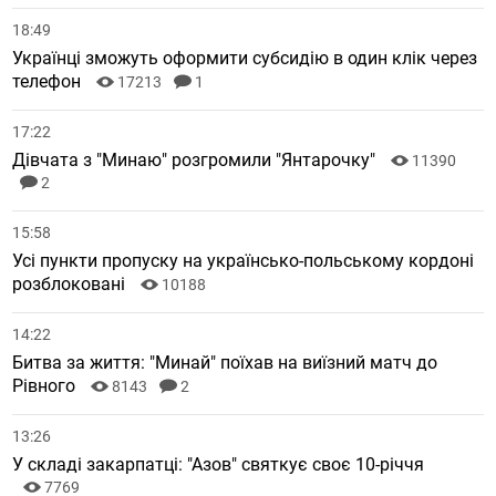
18:49
Українці зможуть оформити субсидію в один клік через
телефон
17213
1
17:22
Дівчата з "Минаю" розгромили "Янтарочку"
11390
2
15:58
Усі пункти пропуску на українсько-польському кордоні
розблоковані
10188
14:22
Битва за життя: "Минай" поїхав на виїзний матч до
Рівного
8143
2
13:26
У складі закарпатці: "Азов" святкує своє 10-річчя
7769