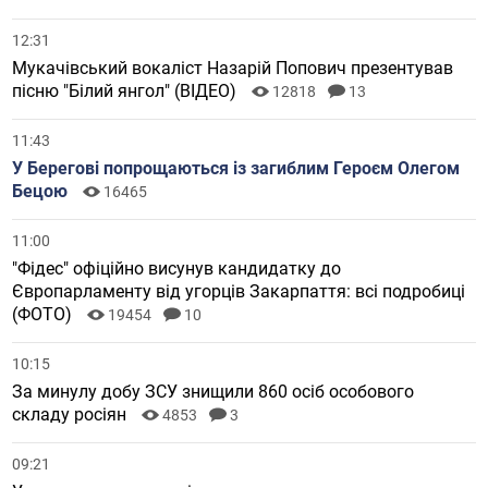
12:31
Мукачівський вокаліст Назарій Попович презентував
пісню "Білий янгол" (ВІДЕО)
12818
13
11:43
У Берегові попрощаються із загиблим Героєм Олегом
Бецою
16465
11:00
"Фідес" офіційно висунув кандидатку до
Європарламенту від угорців Закарпаття: всі подробиці
(ФОТО)
19454
10
10:15
За минулу добу ЗСУ знищили 860 осіб особового
складу росіян
4853
3
09:21