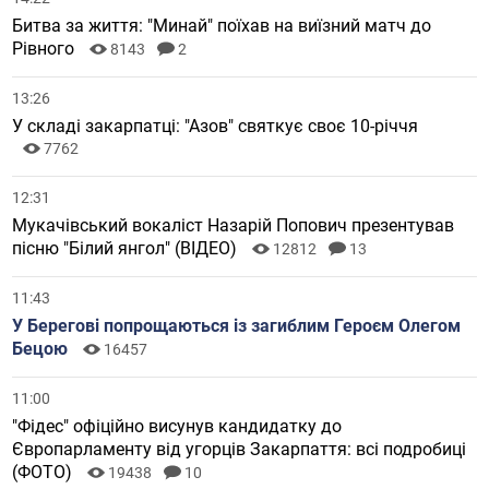
Битва за життя: "Минай" поїхав на виїзний матч до
Рівного
8143
2
13:26
У складі закарпатці: "Азов" святкує своє 10-річчя
7762
12:31
Мукачівський вокаліст Назарій Попович презентував
пісню "Білий янгол" (ВІДЕО)
12812
13
11:43
У Берегові попрощаються із загиблим Героєм Олегом
Бецою
16457
11:00
"Фідес" офіційно висунув кандидатку до
Європарламенту від угорців Закарпаття: всі подробиці
(ФОТО)
19438
10