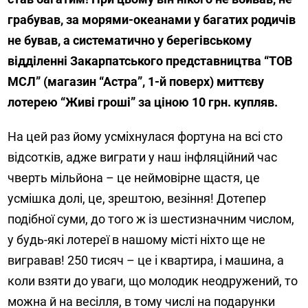
грабував, за морями-океанами у багатих родичів
не бував, а систематично у берегівському
відділенні Закарпатського представництва “ТОВ
МСЛ” (магазин “Астра”, 1-й поверх) миттєву
лотерею “Живі гроші” за ціною 10 грн. купляв.
На цей раз йому усміхнулася фортуна на всі сто
відсотків, адже виграти у наш інфляційний час
чверть мільйона – це неймовірне щастя, це
усмішка долі, це, зрештою, везіння! Дотепер
подібної суми, до того ж із шестизначним числом,
у будь-які лотереї в нашому місті ніхто ще не
вигравав! 250 тисяч – це і квартира, і машина, а
коли взяти до уваги, що молодик неодружений, то
можна й на весілля, в тому числі на подарунки