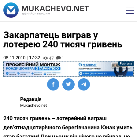
Закарпатець виграв у
лотерею 240 тисяч гривень
08.11.2010 | 17:32
47
1
Редакція
Mukachevo.net
240 тисяч гривень – лотерейний виграш
дев’ятнадцятирічного берегівчанина Юнак умить
став багатим! При цьому він нікого не вбивав, не