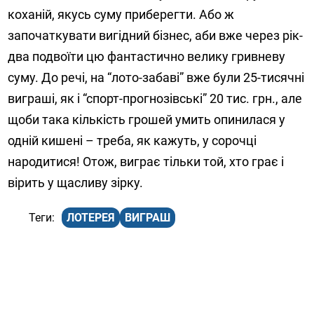
коханій, якусь суму приберегти. Або ж
започаткувати вигідний бізнес, аби вже через рік-
два подвоїти цю фантастично велику гривневу
суму. До речі, на “лото-забаві” вже були 25-тисячні
виграші, як і “спорт-прогнозівські” 20 тис. грн., але
щоби така кількість грошей умить опинилася у
одній кишені – треба, як кажуть, у сорочці
народитися! Отож, виграє тільки той, хто грає і
вірить у щасливу зірку.
ЛОТЕРЕЯ
ВИГРАШ