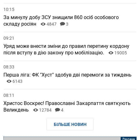
10:15
За минулу добу ЗСУ знищили 860 осіб особового
складу росіян
4847
3
09:21
Уряд може внести зміни до правил перетину кордону
після вступу в дію закону про мобілізацію.
19005
08:33
Перша ліга: ФК "Хуст" здобув дві перемоги за тиждень
6143
08:11
Христос Воскрес! Православні Закарпаття святкують
Великдень
12784
4
БІЛЬШЕ НОВИН