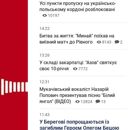
Усі пункти пропуску на українсько-
польському кордоні розблоковані
10197
14:22
Битва за життя: "Минай" поїхав на
виїзний матч до Рівного
8143
2
13:26
У складі закарпатці: "Азов" святкує
своє 10-річчя
7772
12:31
Мукачівський вокаліст Назарій
Попович презентував пісню "Білий
янгол" (ВІДЕО)
12824
13
11:43
У Берегові попрощаються із
загиблим Героєм Олегом Бецою