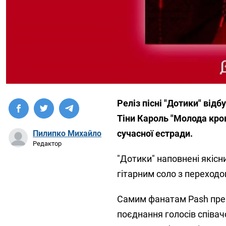
Реліз пісні "Дотики" від
Тіни Кароль "Молода кро
сучасної естради.
Пилипко Михайло
Редактор
"Дотики" наповнені якісн
гітарним соло з переходо
Самим фанатам Pash прем
поєднання голосів співач