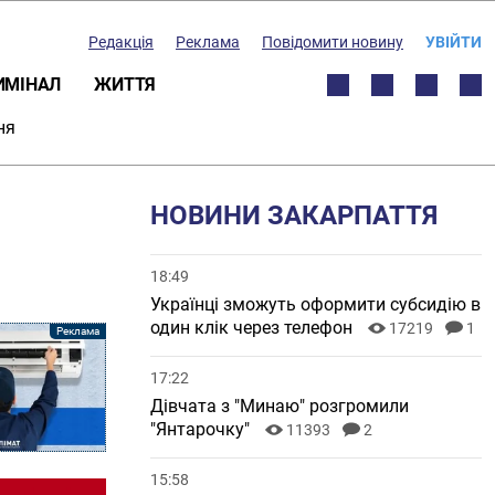
Редакція
Реклама
Повідомити новину
УВІЙТИ
ИМІНАЛ
ЖИТТЯ
ня
НОВИНИ ЗАКАРПАТТЯ
18:49
Українці зможуть оформити субсидію в
один клік через телефон
17219
1
17:22
Дівчата з "Минаю" розгромили
"Янтарочку"
11393
2
15:58