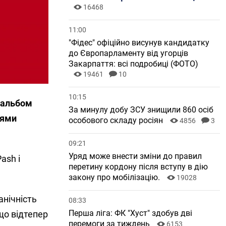
16468
11:00
"Фідес" офіційно висунув кандидатку
до Європарламенту від угорців
Закарпаття: всі подробиці (ФОТО)
19461
10
10:15
й альбом
За минулу добу ЗСУ знищили 860 осіб
цями
особового складу росіян
4856
3
09:21
Уряд може внести зміни до правил
ash і
перетину кордону після вступу в дію
закону про мобілізацію.
19028
нічність
08:33
Перша ліга: ФК "Хуст" здобув дві
що відтепер
перемоги за тиждень
6153