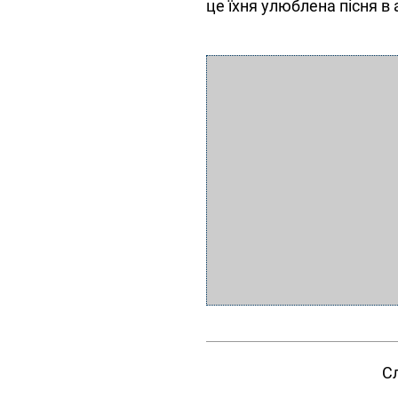
це їхня улюблена пісня в 
Сл