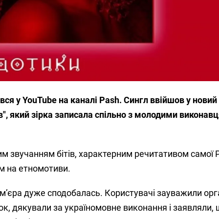
бувся у YouTube на каналі Pash. Сингл ввійшов у нови
в", який зірка записала спільно з молодими виконав
им звучанням бітів, характерним речитативом самої P
м на етномотиви.
’єра дуже сподобалась. Користувачі зауважили орга
ок, дякували за україномовне виконання і заявляли, 