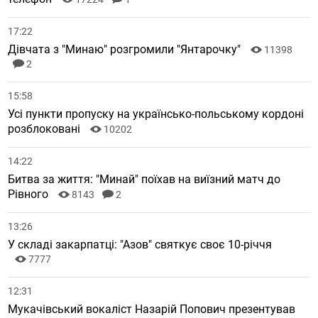
17:22
Дівчата з "Минаю" розгромили "Янтарочку"
11398
2
15:58
Усі пункти пропуску на українсько-польському кордоні
розблоковані
10202
14:22
Битва за життя: "Минай" поїхав на виїзний матч до
Рівного
8143
2
13:26
У складі закарпатці: "Азов" святкує своє 10-річчя
7777
12:31
Мукачівський вокаліст Назарій Попович презентував