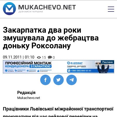
Закарпатка два роки
змушувала до жебрацтва
доньку Роксолану
09.11.2011 | 01:10
15
0
Редакція
Mukachevo.net
Працівники Львівської міжрайонної транспортної
прокуратури під час рейдової перевірки на