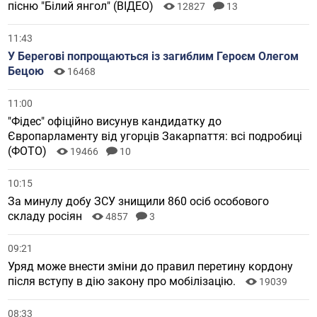
пісню "Білий янгол" (ВІДЕО)
12827
13
11:43
У Берегові попрощаються із загиблим Героєм Олегом
Бецою
16468
11:00
"Фідес" офіційно висунув кандидатку до
Європарламенту від угорців Закарпаття: всі подробиці
(ФОТО)
19466
10
10:15
За минулу добу ЗСУ знищили 860 осіб особового
складу росіян
4857
3
09:21
Уряд може внести зміни до правил перетину кордону
після вступу в дію закону про мобілізацію.
19039
08:33