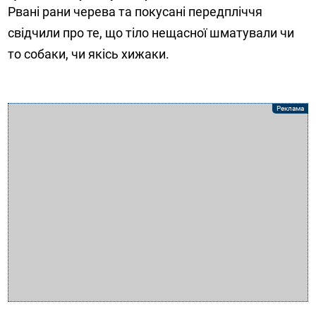
Рвані рани черева та покусані передпліччя
свідчили про те, що тіло нещасної шматували чи
то собаки, чи якісь хижаки.