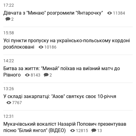
17:22
Дівчата з "Минаю" розгромили "Янтарочку"
11384
2
15:58
Усі пункти пропуску на українсько-польському кордоні
розблоковані
10186
14:22
Битва за життя: "Минай" поїхав на виїзний матч до
Рівного
8143
2
13:26
У складі закарпатці: "Азов" святкує своє 10-річчя
7767
12:31
Мукачівський вокаліст Назарій Попович презентував
пісню "Білий янгол" (ВІДЕО)
12815
13