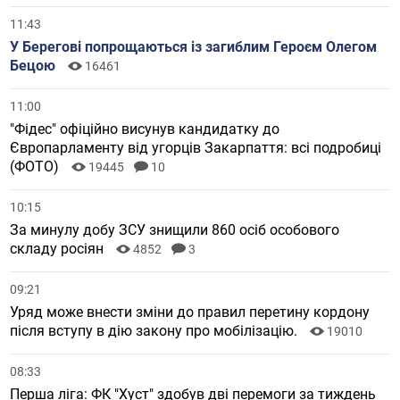
11:43
У Берегові попрощаються із загиблим Героєм Олегом
Бецою
16461
11:00
"Фідес" офіційно висунув кандидатку до
Європарламенту від угорців Закарпаття: всі подробиці
(ФОТО)
19445
10
10:15
За минулу добу ЗСУ знищили 860 осіб особового
складу росіян
4852
3
09:21
Уряд може внести зміни до правил перетину кордону
після вступу в дію закону про мобілізацію.
19010
08:33
Перша ліга: ФК "Хуст" здобув дві перемоги за тиждень