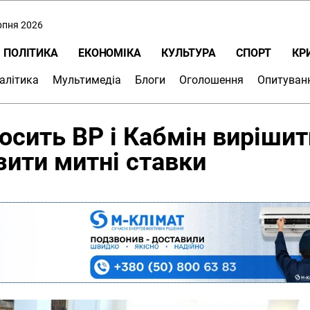
ерпня 2026
ПОЛІТИКА
ЕКОНОМІКА
КУЛЬТУРА
СПОРТ
КР
алітика
Мультимедіа
Блоги
Оголошення
Опитуван
осить ВР і Кабмін вирішит
изити митні ставки