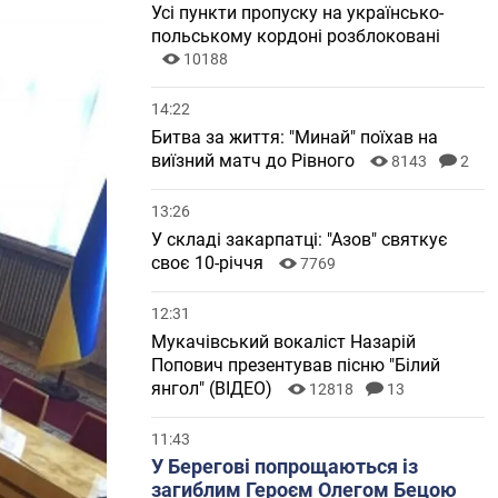
Усі пункти пропуску на українсько-
польському кордоні розблоковані
10188
14:22
Битва за життя: "Минай" поїхав на
виїзний матч до Рівного
8143
2
13:26
У складі закарпатці: "Азов" святкує
своє 10-річчя
7769
12:31
Мукачівський вокаліст Назарій
Попович презентував пісню "Білий
янгол" (ВІДЕО)
12818
13
11:43
У Берегові попрощаються із
загиблим Героєм Олегом Бецою