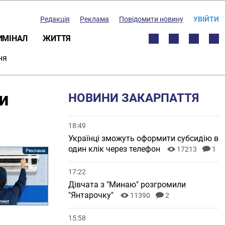
Редакція
Реклама
Повідомити новину
УВІЙТИ
ИМІНАЛ
ЖИТТЯ
ня
и
НОВИНИ ЗАКАРПАТТЯ
18:49
Українці зможуть оформити субсидію в
один клік через телефон
17213
1
17:22
Дівчата з "Минаю" розгромили
"Янтарочку"
11390
2
15:58