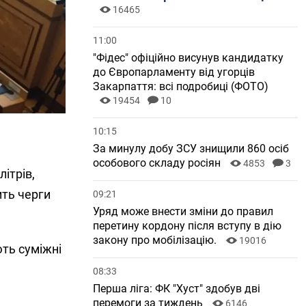
16465
11:00
"Фідес" офіційно висунув кандидатку
до Європарламенту від угорців
Закарпаття: всі подробиці (ФОТО)
19454
10
10:15
За минулу добу ЗСУ знищили 860 осіб
особового складу росіян
4853
3
ітрів,
ить черги
09:21
Уряд може внести зміни до правил
перетину кордону після вступу в дію
закону про мобілізацію.
19016
ють суміжні
08:33
Перша ліга: ФК "Хуст" здобув дві
перемоги за тиждень
6146