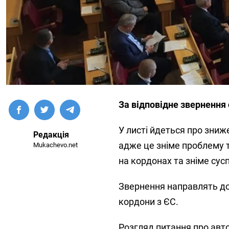
За відповідне звернення 
У листі йдеться про зниже
Редакція
адже це зніме проблему т
Mukachevo.net
на кордонах та зніме сусп
Звернення направлять до 
кордони з ЄС.
Розгляд питання про авт