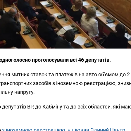
одноголосно проголосували всі 46 депутатів.
ння митних ставок та платежів на авто об’ємом до 2 л
ранспортних засобів з іноземною реєстрацією, зниз
ільну напругу.
депутатів ВР, до Кабміну та до всіх областей, які ма
о
з іноземною реєстрацією ініціював Єдиний Центр.