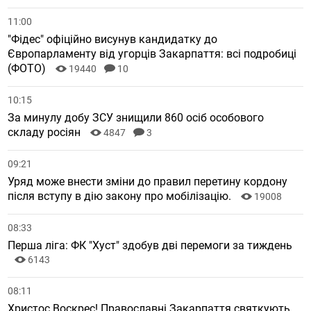
11:00
"Фідес" офіційно висунув кандидатку до
Європарламенту від угорців Закарпаття: всі подробиці
(ФОТО)
19440
10
10:15
За минулу добу ЗСУ знищили 860 осіб особового
складу росіян
4847
3
09:21
Уряд може внести зміни до правил перетину кордону
після вступу в дію закону про мобілізацію.
19008
08:33
Перша ліга: ФК "Хуст" здобув дві перемоги за тиждень
6143
08:11
Христос Воскрес! Православні Закарпаття святкують