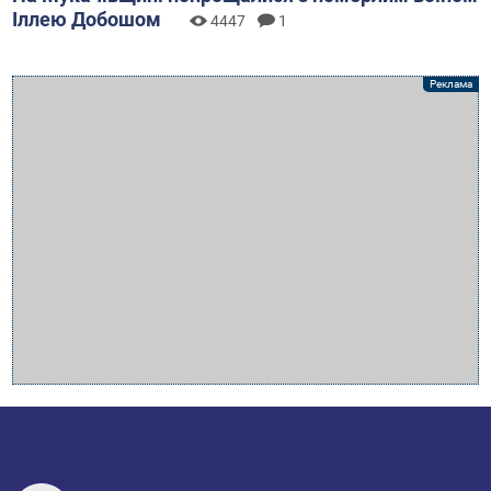
Іллею Добошом
4447
1