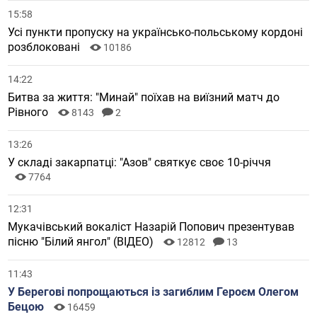
15:58
Усі пункти пропуску на українсько-польському кордоні
розблоковані
10186
14:22
Битва за життя: "Минай" поїхав на виїзний матч до
Рівного
8143
2
13:26
У складі закарпатці: "Азов" святкує своє 10-річчя
7764
12:31
Мукачівський вокаліст Назарій Попович презентував
пісню "Білий янгол" (ВІДЕО)
12812
13
11:43
У Берегові попрощаються із загиблим Героєм Олегом
Бецою
16459