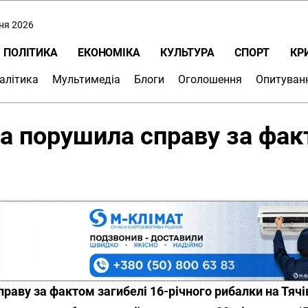
пня 2026
ПОЛІТИКА
ЕКОНОМІКА
КУЛЬТУРА
СПОРТ
КР
алітика
Мультимедіа
Блоги
Оголошення
Опитуван
а порушила справу за фа
раву за фактом загибелі 16-річного рибалки на Тячі