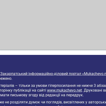
6
Закарпатський інформаційно-діловий портал «Mukachevo.n
режено.
еріалів – тільки за умови гіперпосилання не нижче 3 абза
торінку публікації на сайті
www.mukachevo.net
. Друковані 
мати письмову згоду від редакції на передрук.
е не розділяти думок чи поглядів, висвітлених у авторськ