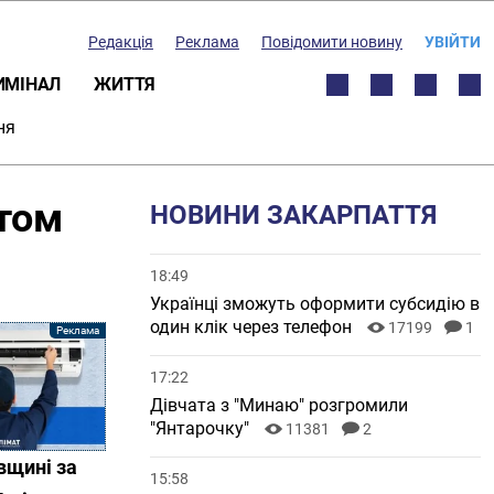
Редакція
Реклама
Повідомити новину
УВІЙТИ
ИМІНАЛ
ЖИТТЯ
ня
ктом
НОВИНИ ЗАКАРПАТТЯ
18:49
Українці зможуть оформити субсидію в
один клік через телефон
17199
1
17:22
Дівчата з "Минаю" розгромили
"Янтарочку"
11381
2
вщині за
15:58