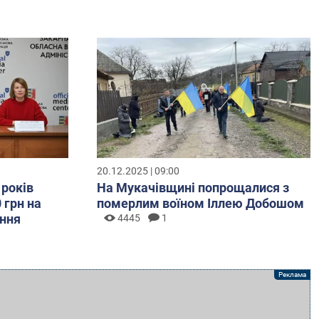
20.12.2025 | 09:00
 років
На Мукачівщині попрощалися з
 грн на
померлим воїном Іллею Добошом
ння
4445
1