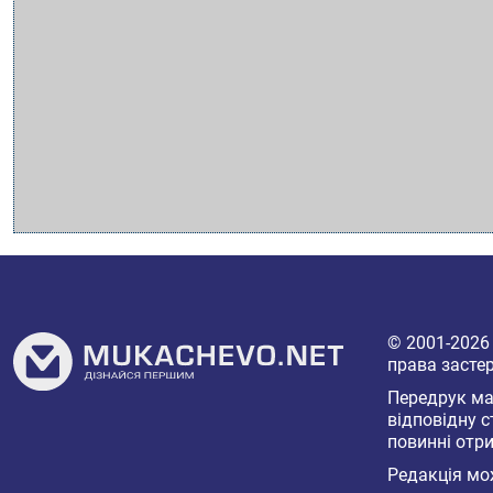
© 2001-202
права засте
Передрук мат
відповідну с
повинні отри
Редакція мож