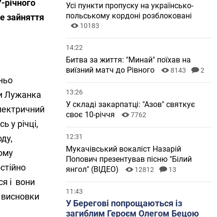
7-річного
Усі пункти пропуску на українсько-
польському кордоні розблоковані
не зайняття
10183
14:22
Битва за життя: "Минай" поїхав на
виїзний матч до Рівного
8143
2
ньо
13:26
ки Лужанка
У складі закарпатці: "Азов" святкує
лектричний
своє 10-річчя
7762
ь у річці,
12:31
ду,
Мукачівський вокаліст Назарій
кому
Попович презентував пісню "Білий
стійно
янгол" (ВІДЕО)
12812
13
я і вони
11:43
 висновки
У Берегові попрощаються із
загиблим Героєм Олегом Бецою