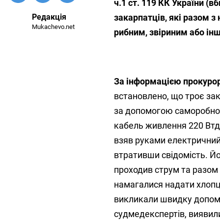
ч.1 ст. 119 КК України (в
Редакція
закарпатців, які разом з 
Mukachevo.net
рибним, звіриним або і
За інформацією прокурор
встановлено, що троє за
за допомогою саморобно
кабель живлення 220 Втдо 
взяв руками електричний 
втративши свідомість. Йо
проходив струм та разом 
намагалися надати хлопц
викликали швидку допомо
судмедекспертів, виявил