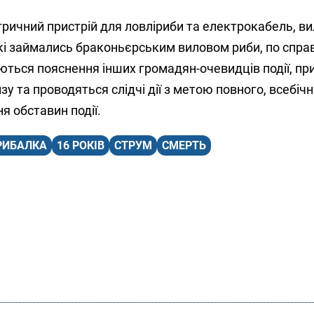
ричний пристрій для ловліриби та електрокабель, ви
кі займались браконьєрським виловом риби, по справ
ються пояснення інших громадян-очевидців події, пр
у та проводяться слідчі дії з метою повного, всебічн
я обставин події.
РИБАЛКА
16 РОКІВ
СТРУМ
СМЕРТЬ