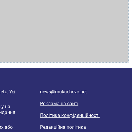
et»
. Усі
news@mukachevo.net
Реклама на сайті
цу на
видання
Політика конфіденційності
их або
Редакційна політика