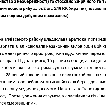
бивство з необережності) та стосовно 28-річного та 1
ним ловили рибу за .ч.2 ст.. 249 КК України ( незакон
ншим водним добувним промислом).
а Тячівського району Владислава Братюка
, поперед
карпатців, здійснювали незаконний вилов риби з річ
го електричного пристрою,який підключили через е
сараю. Під час цього, 16-річний хлопець, знаходячис
кабель, від якого отримав удар струмом та впав у во
го 28-річний товариш розірвав електрокабель, по я
з іншим горе-рибаком витягли його на берег, де само
ю першу медичну допомогу. На жаль, це їм не вдалос
гу. Проте, ураження струмом, як засвідчили пізніше
ися смертельними.