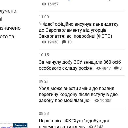
16457
лучено.
11:00
і
"Фідес" офіційно висунув кандидатку
изначено
до Європарламенту від угорців
ого та
Закарпаття: всі подробиці (ФОТО)
19438
10
10:15
За минулу добу ЗСУ знищили 860 осіб
особового складу росіян
4847
3
09:21
Уряд може внести зміни до правил
перетину кордону після вступу в дію
закону про мобілізацію.
19005
08:33
Перша ліга: ФК "Хуст" здобув дві
перемоги за тиждень
6143