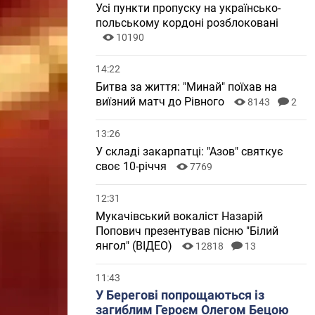
Усі пункти пропуску на українсько-
польському кордоні розблоковані
10190
14:22
Битва за життя: "Минай" поїхав на
виїзний матч до Рівного
8143
2
13:26
У складі закарпатці: "Азов" святкує
своє 10-річчя
7769
12:31
Мукачівський вокаліст Назарій
Попович презентував пісню "Білий
янгол" (ВІДЕО)
12818
13
11:43
У Берегові попрощаються із
загиблим Героєм Олегом Бецою