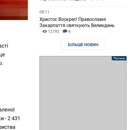
08:11
Христос Воскрес! Православні
Закарпаття святкують Великдень
12792
4
БІЛЬШЕ НОВИН
асті
це
о.
аленої
и - 2 431
ариства