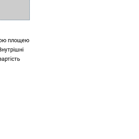
ьною площею
Внутрішні
вартість