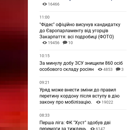
16466
11:00
"Фідес" офіційно висунув кандидатку
до Європарламенту від угорців
Закарпаття: всі подробиці (ФОТО)
19456
10
10:15
За минулу добу ЗСУ знищили 860 осіб
особового складу росіян
4853
3
09:21
Уряд може внести зміни до правил
перетину кордону після вступу в дію
закону про мобілізацію.
19022
08:33
Перша ліга: ФК "Хуст" здобув дві
перемоги за тиждень
6147