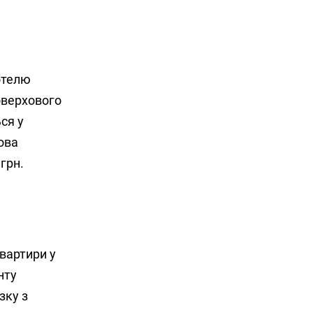
отелю
оверхового
ся у
ова
грн.
вартири у
нту
зку з