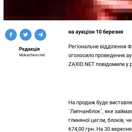
на аукціон 10 березня
Регіональне відділення Ф
Редакція
оголосило проведення аук
Mukachevo.net
ZAXID.NET повідомили у 
На продаж буде виставле
`Липчанблок`, яке займа
глиняної цегли, блоків, ч
674,00 грн. На 30 вересн