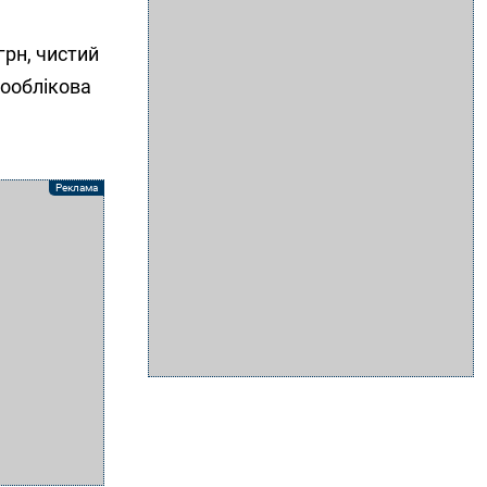
грн, чистий
ньооблікова