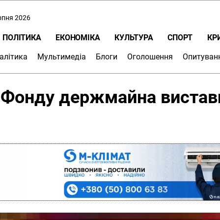
ерпня 2026
ПОЛІТИКА
ЕКОНОМІКА
КУЛЬТУРА
СПОРТ
КР
алітика
Мультимедіа
Блоги
Оголошення
Опитуван
я Фонду держмайна вистав