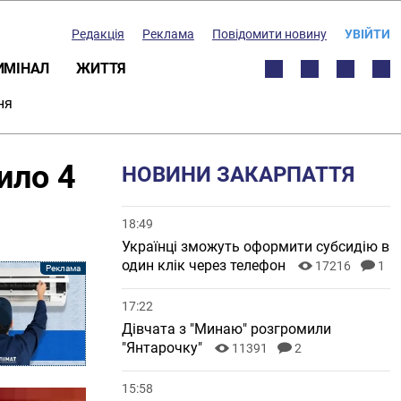
Редакція
Реклама
Повідомити новину
УВІЙТИ
ИМІНАЛ
ЖИТТЯ
ня
ило 4
НОВИНИ ЗАКАРПАТТЯ
18:49
Українці зможуть оформити субсидію в
один клік через телефон
17216
1
17:22
Дівчата з "Минаю" розгромили
"Янтарочку"
11391
2
15:58