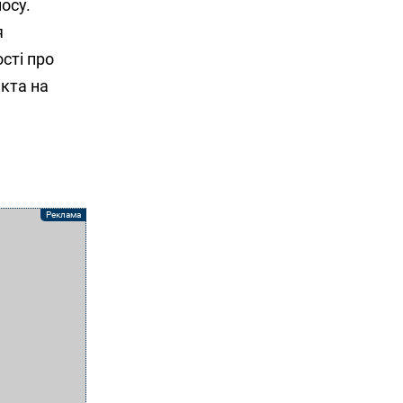
осу.
я
ості про
єкта на