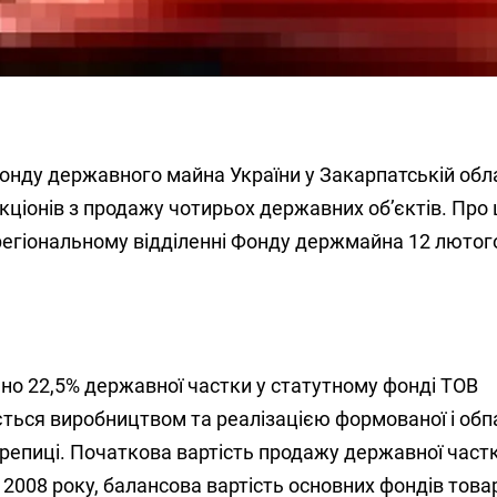
онду державного майна України у Закарпатській обл
ціонів з продажу чотирьох державних об’єктів. Про 
регіональному відділенні Фонду держмайна 12 лютог
но 22,5% державної частки у статутному фонді ТОВ
ється виробництвом та реалізацією формованої і обп
ерепиці. Початкова вартість продажу державної частк
я 2008 року, балансова вартість основних фондів тов