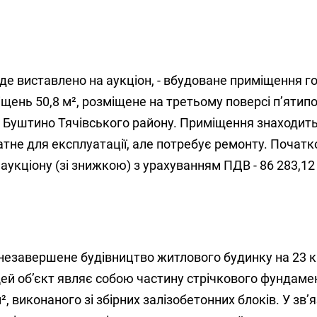
уде виставлено на аукціон, - вбудоване приміщення г
ень 50,8 м², розміщене на третьому поверсі п’ятип
. Буштино Тячівського району. Приміщення знаходить
атне для експлуатації, але потребує ремонту. Початк
аукціону (зі знижкою) з урахуванням ПДВ - 86 283,12 
незавершене будівництво житлового будинку на 23 к
Цей об’єкт являє собою частину стрічкового фундаме
 виконаного зі збірних залізобетонних блоків. У зв’я