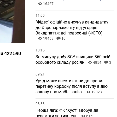
16467
11:00
"Фідес" офіційно висунув кандидатку
до Європарламенту від угорців
Закарпаття: всі подробиці (ФОТО)
19458
10
10:15
и 422 590
За минулу добу ЗСУ знищили 860 осіб
особового складу росіян
4854
3
09:21
Уряд може внести зміни до правил
перетину кордону після вступу в дію
закону про мобілізацію.
19023
08:33
Перша ліга: ФК "Хуст" здобув дві
перемоги за тиждень
6150