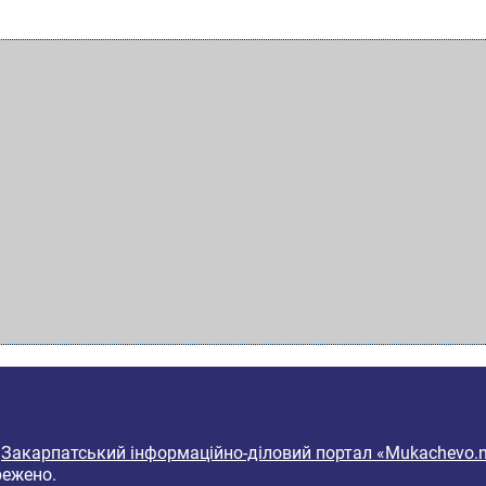
6
Закарпатський інформаційно-діловий портал «Mukachevo.n
режено.