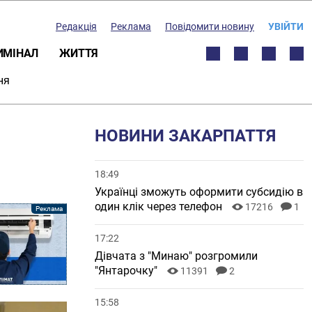
Редакція
Реклама
Повідомити новину
УВІЙТИ
ИМІНАЛ
ЖИТТЯ
ня
НОВИНИ ЗАКАРПАТТЯ
18:49
Українці зможуть оформити субсидію в
один клік через телефон
17216
1
17:22
Дівчата з "Минаю" розгромили
"Янтарочку"
11391
2
15:58