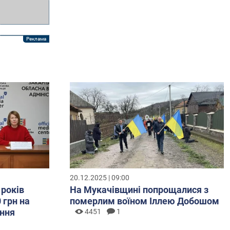
20.12.2025 | 09:00
 років
На Мукачівщині попрощалися з
 грн на
померлим воїном Іллею Добошом
ння
4451
1