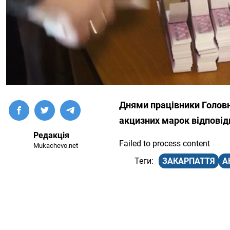
Днями працівники Головн
акцизних марок відповід
Редакція
Failed to process content
Mukachevo.net
ЗАКАРПАТТЯ
А