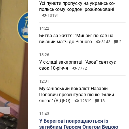
Усі пункти пропуску на українсько-
польському кордоні розблоковані
10191
14:22
Битва за життя: "Минай" поїхав на
виїзний матч до Рівного
8143
2
13:26
У складі закарпатці: "Азов" святкує
своє 10-річчя
7772
12:31
Мукачівський вокаліст Назарій
Попович презентував пісню "Білий
янгол" (ВІДЕО)
12819
13
11:43
У Берегові попрощаються із
загиблим Героєм Олегом Бецою