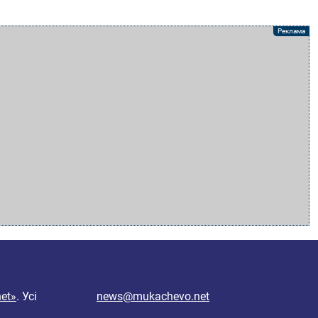
et»
. Усі
news@mukachevo.net