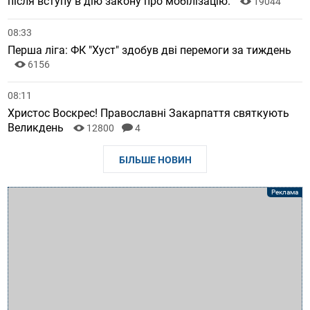
після вступу в дію закону про мобілізацію.
19044
08:33
Перша ліга: ФК "Хуст" здобув дві перемоги за тиждень
6156
08:11
Христос Воскрес! Православні Закарпаття святкують
Великдень
12800
4
БІЛЬШЕ НОВИН