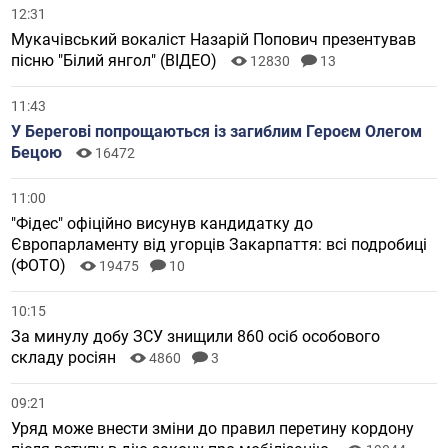
12:31
Мукачівський вокаліст Назарій Попович презентував
пісню "Білий янгол" (ВІДЕО)
12830
13
11:43
У Берегові попрощаються із загиблим Героєм Олегом
Бецою
16472
11:00
"Фідес" офіційно висунув кандидатку до
Європарламенту від угорців Закарпаття: всі подробиці
(ФОТО)
19475
10
10:15
За минулу добу ЗСУ знищили 860 осіб особового
складу росіян
4860
3
09:21
Уряд може внести зміни до правил перетину кордону