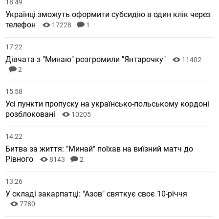
18:49
Українці зможуть оформити субсидію в один клік через
телефон
17228
1
17:22
Дівчата з "Минаю" розгромили "Янтарочку"
11402
2
15:58
Усі пункти пропуску на українсько-польському кордоні
розблоковані
10205
14:22
Битва за життя: "Минай" поїхав на виїзний матч до
Рівного
8143
2
13:26
У складі закарпатці: "Азов" святкує своє 10-річчя
7780