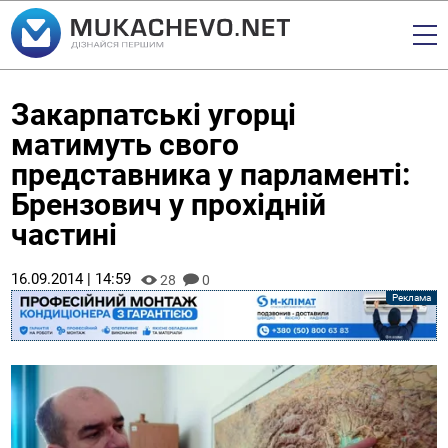
Закарпатські угорці
матимуть свого
представника у парламенті:
Брензович у прохідній
частині
16.09.2014 | 14:59
28
0