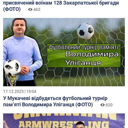
присвячений воїнам 128 Закарпатської бригади
(ФОТО)
462
17.12.2025 | 19:04
У Мукачеві відбудеться футбольний турнір
пам’яті Володимира Уліганця (ФОТО)
620