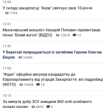
13:26
У складі закарпатці: "Азов" святкує своє 10-річчя
7769
12:31
Мукачівський вокаліст Назарій Попович презентував
пісню "Білий янгол" (ВІДЕО)
12818
13
11:43
У Берегові попрощаються із загиблим Героєм Олегом
Бецою
16466
11:00
"Фідес" офіційно висунув кандидатку до
Європарламенту від угорців Закарпаття: всі подробиці
(ФОТО)
19456
10
10:15
За минулу добу ЗСУ знищили 860 осіб особового
складу росіян
4853
3