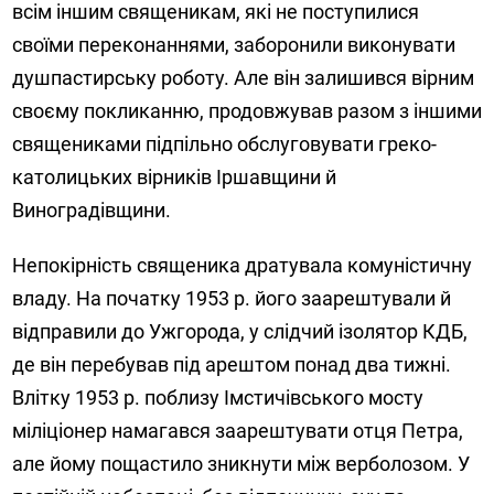
всім іншим священикам, які не поступилися
своїми переконаннями, заборонили виконувати
душпастирську роботу. Але він залишився вірним
своєму покликанню, продовжував разом з іншими
священиками підпільно обслуговувати греко-
католицьких вірників Іршавщини й
Виноградівщини.
Непокірність священика дратувала комуністичну
владу. На початку 1953 р. його заарештували й
відправили до Ужгорода, у слідчий ізолятор КДБ,
де він перебував під арештом понад два тижні.
Влітку 1953 р. поблизу Імстичівського мосту
міліціонер намагався заарештувати отця Петра,
але йому пощастило зникнути між верболозом. У