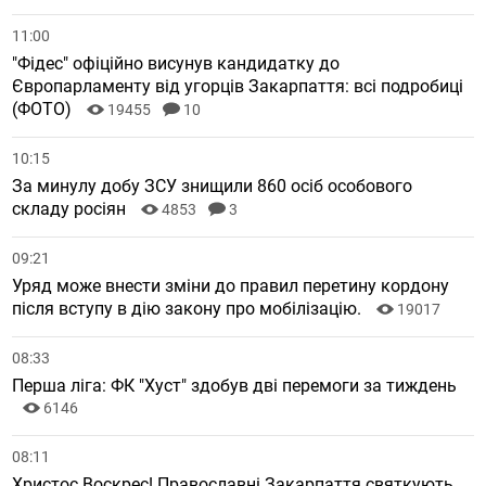
11:00
"Фідес" офіційно висунув кандидатку до
Європарламенту від угорців Закарпаття: всі подробиці
(ФОТО)
19455
10
10:15
За минулу добу ЗСУ знищили 860 осіб особового
складу росіян
4853
3
09:21
Уряд може внести зміни до правил перетину кордону
після вступу в дію закону про мобілізацію.
19017
08:33
Перша ліга: ФК "Хуст" здобув дві перемоги за тиждень
6146
08:11
Христос Воскрес! Православні Закарпаття святкують