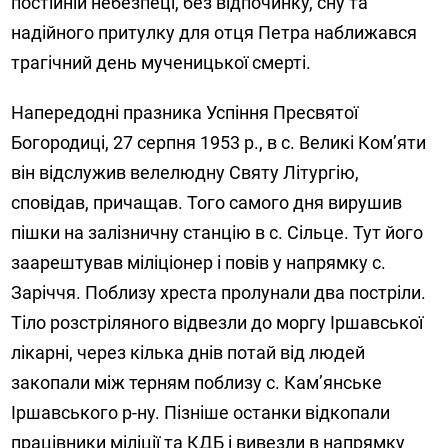
постійній небезпеці, без відпочинку, сну та
надійного притулку для отця Петра наближався
трагічний день мученицької смерті.
Напередодні празника Успіння Пресвятої
Богородиці, 27 серпня 1953 р., в с. Великі Ком’яти
він відслужив велелюдну Святу Літургію,
сповідав, причащав. Того самого дня вирушив
пішки на залізничну станцію в с. Сільце. Тут його
заарештував міліціонер і повів у напрямку с.
Заріччя. Поблизу хреста пролунали два постріли.
Тіло розстріляного відвезли до моргу Іршавської
лікарні, через кілька днів потай від людей
закопали між терням поблизу с. Кам’янське
Іршавського р-ну. Пізніше останки відкопали
працівники міліції та КДБ і вивезли в напрямку