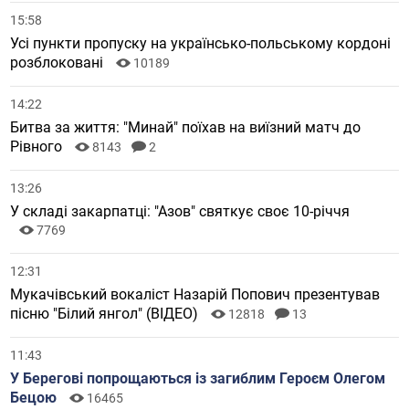
15:58
Усі пункти пропуску на українсько-польському кордоні
розблоковані
10189
14:22
Битва за життя: "Минай" поїхав на виїзний матч до
Рівного
8143
2
13:26
У складі закарпатці: "Азов" святкує своє 10-річчя
7769
12:31
Мукачівський вокаліст Назарій Попович презентував
пісню "Білий янгол" (ВІДЕО)
12818
13
11:43
У Берегові попрощаються із загиблим Героєм Олегом
Бецою
16465