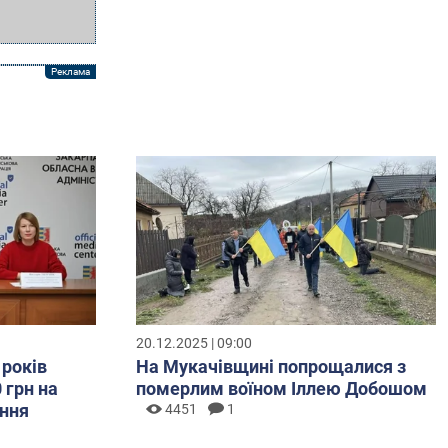
20.12.2025 | 09:00
 років
На Мукачівщині попрощалися з
 грн на
померлим воїном Іллею Добошом
ння
4451
1