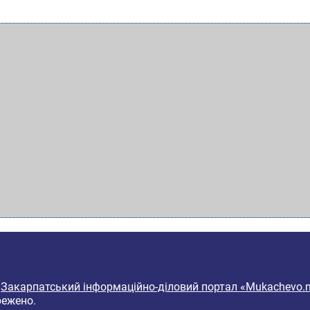
6
Закарпатський інформаційно-діловий портал «Mukachevo.n
режено.