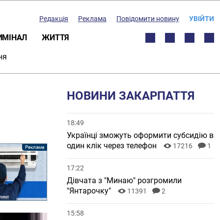
Редакція
Реклама
Повідомити новину
УВІЙТИ
ИМІНАЛ
ЖИТТЯ
ня
НОВИНИ ЗАКАРПАТТЯ
18:49
Українці зможуть оформити субсидію в
один клік через телефон
17216
1
17:22
Дівчата з "Минаю" розгромили
"Янтарочку"
11391
2
15:58