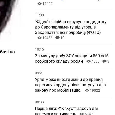
16466
11:00
"Фідес" офіційно висунув кандидатку
до Європарламенту від угорців
Закарпаття: всі подробиці (ФОТО)
19456
10
10:15
базі на
За минулу добу ЗСУ знищили 860 осіб
особового складу росіян
4853
3
09:21
Уряд може внести зміни до правил
перетину кордону після вступу в дію
закону про мобілізацію.
19022
08:33
Перша ліга: ФК "Хуст" здобув дві
перемоги за тиждень
6147