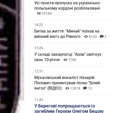
Усі пункти пропуску на українсько-
польському кордоні розблоковані
10190
14:22
Битва за життя: "Минай" поїхав на
виїзний матч до Рівного
8143
2
13:26
У складі закарпатці: "Азов" святкує
своє 10-річчя
7769
12:31
Мукачівський вокаліст Назарій
Попович презентував пісню "Білий
янгол" (ВІДЕО)
12818
13
11:43
У Берегові попрощаються із
загиблим Героєм Олегом Бецою