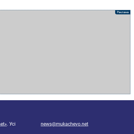
et»
. Усі
news@mukachevo.net