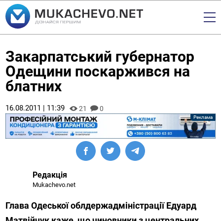
Закарпатський губернатор
Одещини поскаржився на
блатних
16.08.2011 | 11:39
21
0
Редакція
Mukachevo.net
Глава Одеської облдержадміністрації Едуард
Матвійчук каже, що чиновники з центральних