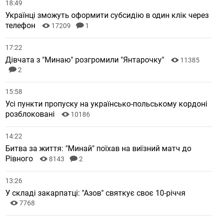
18:49
Українці зможуть оформити субсидію в один клік через
телефон
17209
1
17:22
Дівчата з "Минаю" розгромили "Янтарочку"
11385
2
15:58
Усі пункти пропуску на українсько-польському кордоні
розблоковані
10186
14:22
Битва за життя: "Минай" поїхав на виїзний матч до
Рівного
8143
2
13:26
У складі закарпатці: "Азов" святкує своє 10-річчя
7768