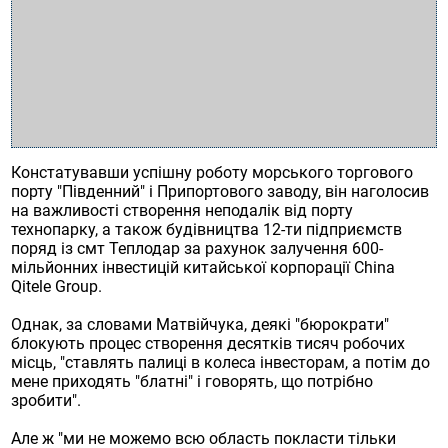
Констатувавши успішну роботу морського торгового
порту "Південний" і Припортового заводу, він наголосив
на важливості створення неподалік від порту
технопарку, а також будівництва 12-ти підприємств
поряд із смт Теплодар за рахунок залучення 600-
мільйонних інвестицій китайської корпорації Сhina
Qitele Group.
Однак, за словами Матвійчука, деякі "бюрократи"
блокують процес створення десятків тисяч робочих
місць, "ставлять палиці в колеса інвесторам, а потім до
мене приходять "блатні" і говорять, що потрібно
зробити".
Але ж "ми не можемо всю область покласти тільки