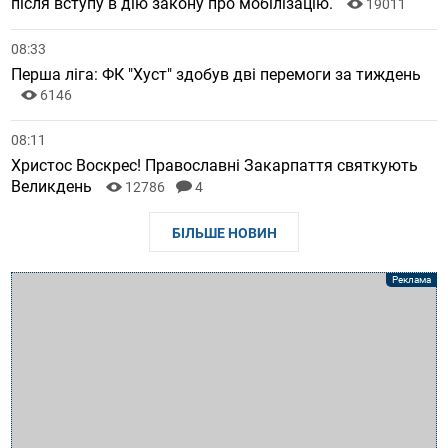
після вступу в дію закону про мобілізацію.
19011
08:33
Перша ліга: ФК "Хуст" здобув дві перемоги за тиждень
6146
08:11
Христос Воскрес! Православні Закарпаття святкують
Великдень
12786
4
БІЛЬШЕ НОВИН