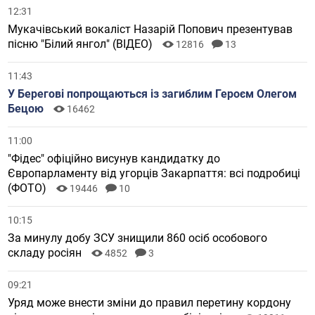
12:31
Мукачівський вокаліст Назарій Попович презентував
пісню "Білий янгол" (ВІДЕО)
12816
13
11:43
У Берегові попрощаються із загиблим Героєм Олегом
Бецою
16462
11:00
"Фідес" офіційно висунув кандидатку до
Європарламенту від угорців Закарпаття: всі подробиці
(ФОТО)
19446
10
10:15
За минулу добу ЗСУ знищили 860 осіб особового
складу росіян
4852
3
09:21
Уряд може внести зміни до правил перетину кордону