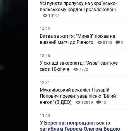
Усі пункти пропуску на українсько-
польському кордоні розблоковані
10191
14:22
Битва за життя: "Минай" поїхав на
виїзний матч до Рівного
8143
2
13:26
У складі закарпатці: "Азов" святкує
своє 10-річчя
7772
12:31
Мукачівський вокаліст Назарій
Попович презентував пісню "Білий
янгол" (ВІДЕО)
12819
13
11:43
У Берегові попрощаються із
загиблим Героєм Олегом Бецою