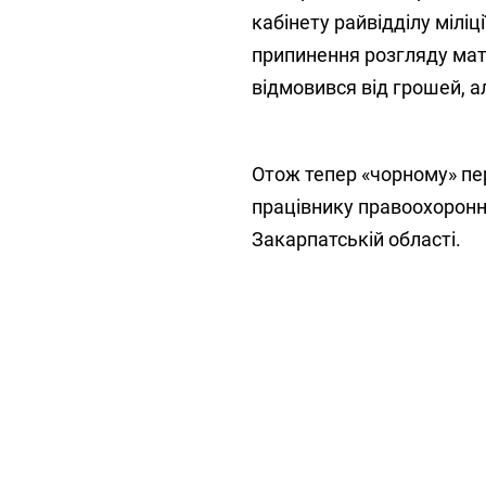
кабінету райвідділу міліц
припинення розгляду матер
відмовився від грошей, а
Отож тепер «чорному» пер
працівнику правоохоронни
Закарпатській області.