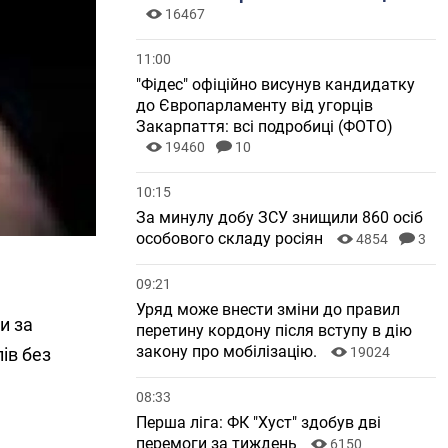
16467
11:00
"Фідес" офіційно висунув кандидатку
до Європарламенту від угорців
Закарпаття: всі подробиці (ФОТО)
19460
10
10:15
За минулу добу ЗСУ знищили 860 осіб
особового складу росіян
4854
3
09:21
Уряд може внести зміни до правил
и за
перетину кордону після вступу в дію
закону про мобілізацію.
iв без
19024
08:33
Перша ліга: ФК "Хуст" здобув дві
перемоги за тиждень
6150