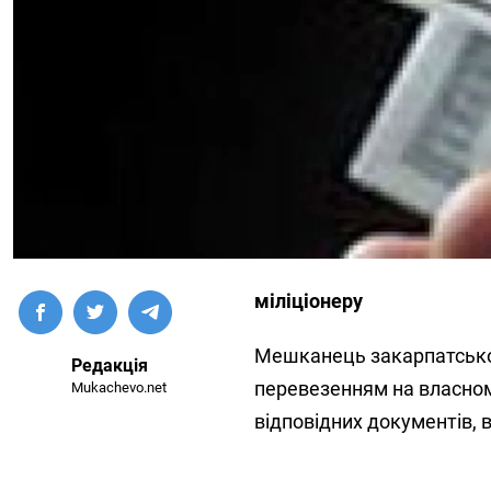
міліціонеру
Мешканець закарпатськог
Редакція
перевезенням на власном
Mukachevo.net
вiдповiдних документiв,