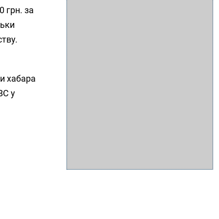
0 грн. за
льки
ству.
ти хабара
ВС у