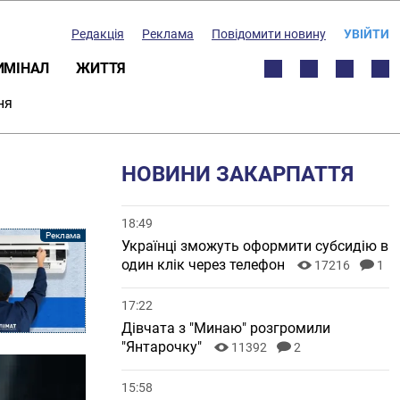
Редакція
Реклама
Повідомити новину
УВІЙТИ
ИМІНАЛ
ЖИТТЯ
ня
НОВИНИ ЗАКАРПАТТЯ
18:49
Українці зможуть оформити субсидію в
один клік через телефон
17216
1
17:22
Дівчата з "Минаю" розгромили
"Янтарочку"
11392
2
15:58