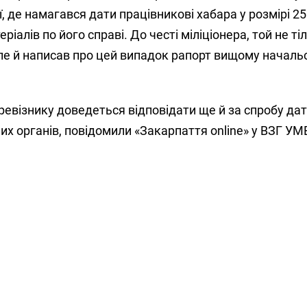
ії, де намагався дати працівникові хабара у розмірі 25
iалiв по його справі. До честі міліціонера, той не ті
ле й написав про цей випадок рапорт вищому началь
евізнику доведеться відповідати ще й за спробу да
х органів, повідомили «Закарпаття online» у ВЗГ УМ