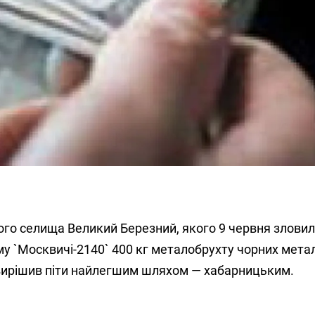
о селища Великий Березний, якого 9 червня зловил
у `Москвичі-2140` 400 кг металобрухту чорних метал
 вирішив піти найлегшим шляхом — хабарницьким.