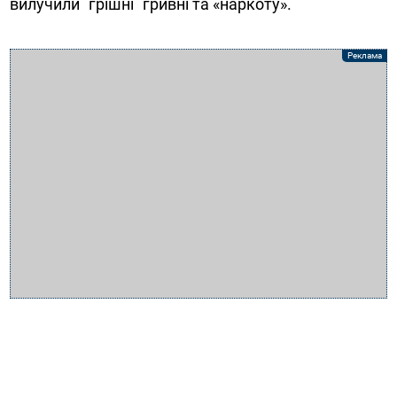
вилучили `грішні` гривні та «наркоту».