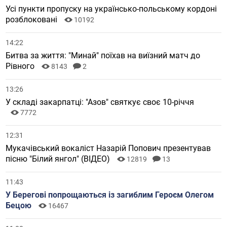
Усі пункти пропуску на українсько-польському кордоні
розблоковані
10192
14:22
Битва за життя: "Минай" поїхав на виїзний матч до
Рівного
8143
2
13:26
У складі закарпатці: "Азов" святкує своє 10-річчя
7772
12:31
Мукачівський вокаліст Назарій Попович презентував
пісню "Білий янгол" (ВІДЕО)
12819
13
11:43
У Берегові попрощаються із загиблим Героєм Олегом
Бецою
16467