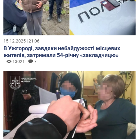
15.12.2025 | 21:06
В Ужгороді, завдяки небайдужості місцевих
жителів, затримали 54-річну «закладчицю»
13021
7