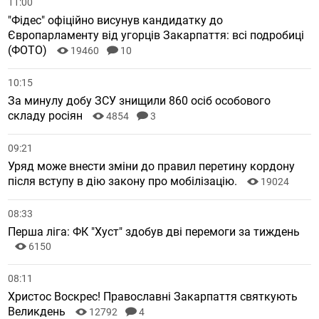
11:00
"Фідес" офіційно висунув кандидатку до
Європарламенту від угорців Закарпаття: всі подробиці
(ФОТО)
19460
10
10:15
За минулу добу ЗСУ знищили 860 осіб особового
складу росіян
4854
3
09:21
Уряд може внести зміни до правил перетину кордону
після вступу в дію закону про мобілізацію.
19024
08:33
Перша ліга: ФК "Хуст" здобув дві перемоги за тиждень
6150
08:11
Христос Воскрес! Православні Закарпаття святкують
Великдень
12792
4