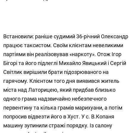
Встановили: раніше судимий 36-річний Олександр
працює таксистом. Своїм клієнтам невеликими
партіями він реалізовував «наркоту». Отож Ігор
Бігорі та його підлеглі Михайло Явицький і Сергій
Світлик вирішили брати підозрюваного на
гарячому. Клієнтом того дня виявився житель
міста над Латорицею, який придбав близько
одного грама надзвичайно небезпечного
первентину та кілька грамів марихуани, а потім
попросив відвезти його в Хуст. У с. В.Копаня
машину зупинили стражі порядку. Із салону