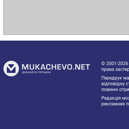
© 2001-202
права засте
Передрук мат
відповідну с
повинні отри
Редакція мож
рекламних п