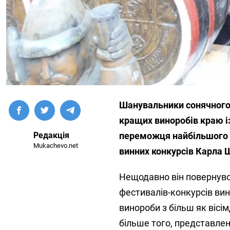
Шанувальники сонячного
кращих виноробів краю і
Редакція
переможця найбільшого ф
Mukachevo.net
винних конкурсів Карла 
Нещодавно він повернувся
фестивалів-конкурсів вин
винороби з більш як вісім
більше того, представлені