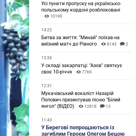
Усі пункти пропуску на українсько-
польському кордоні розблоковані
10190
14:22
Битва за життя: "Минай" поїхав на
виїзний матч до Рівного
8143
2
13:26
У складі закарпатці: "Азов" святкує
своє 10-річчя
7769
12:31
Мукачівський вокаліст Назарій
Попович презентував пісню "Білий
янгол" (ВІДЕО)
12818
13
11:43
У Берегові попрощаються із
загиблим Героєм Олегом Бецою