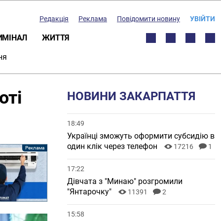
Редакція
Реклама
Повідомити новину
УВІЙТИ
ИМІНАЛ
ЖИТТЯ
ня
оті
НОВИНИ ЗАКАРПАТТЯ
18:49
Українці зможуть оформити субсидію в
один клік через телефон
17216
1
17:22
Дівчата з "Минаю" розгромили
"Янтарочку"
11391
2
15:58