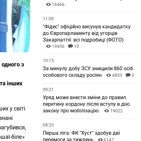
16466
11:00
"Фідес" офіційно висунув кандидатку
до Європарламенту від угорців
Закарпаття: всі подробиці (ФОТО)
19456
10
10:15
 одного з
За минулу добу ЗСУ знищили 860 осіб
особового складу росіян
4853
3
та інших
09:21
Уряд може внести зміни до правил
перетину кордону після вступу в дію
их у світі
закону про мобілізацію.
19022
знані
08:33
загубився,
Перша ліга: ФК "Хуст" здобув дві
ршаї-біле»
перемоги за тиждень
6147