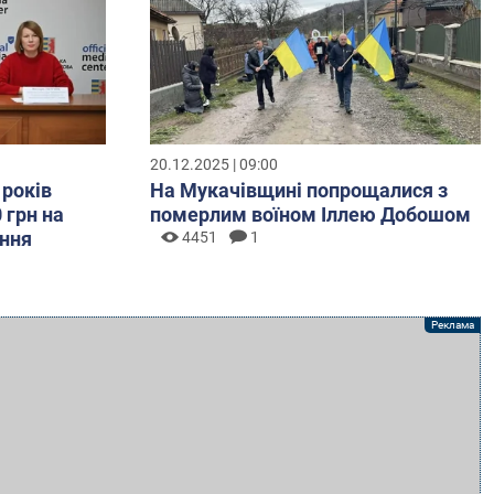
20.12.2025 | 09:00
 років
На Мукачівщині попрощалися з
 грн на
померлим воїном Іллею Добошом
ння
4451
1