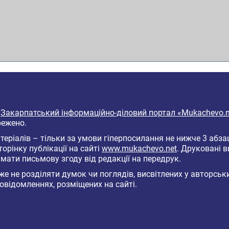
6
Закарпатський інформаційно-діловий портал «Mukachevo.n
режено.
еріалів – тільки за умови гіперпосилання не нижче 3 абза
торінку публікації на сайті
www.mukachevo.net
. Друковані 
мати письмову згоду від редакції на передрук.
е не розділяти думок чи поглядів, висвітлених у авторськ
овідомленнях, розміщених на сайті.