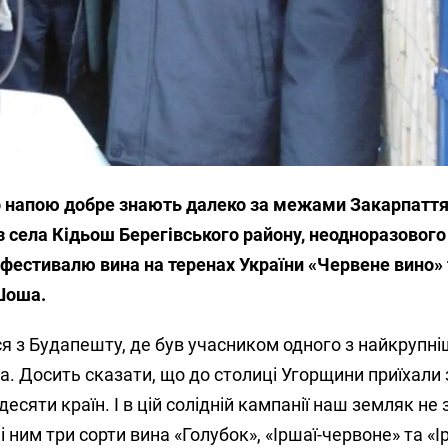
 напою добре знають далеко за межами Закарпаття
з села Кідьош Берегівського району, неодноразового
естивалю вина на теренах України «Червене вино» 
Шоша.
 з Будапешту, де був учасником одного з найкрупніш
а. Досить сказати, що до столиці Угорщини приїхали 
десяти країн. І в цій солідній кампанії наш земляк не 
 ним три сорти вина «Голубок», «Іршаї-червоне» та «І