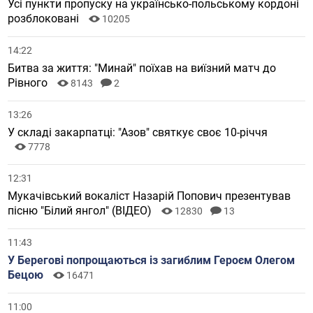
Усі пункти пропуску на українсько-польському кордоні
розблоковані
10205
14:22
Битва за життя: "Минай" поїхав на виїзний матч до
Рівного
8143
2
13:26
У складі закарпатці: "Азов" святкує своє 10-річчя
7778
12:31
Мукачівський вокаліст Назарій Попович презентував
пісню "Білий янгол" (ВІДЕО)
12830
13
11:43
У Берегові попрощаються із загиблим Героєм Олегом
Бецою
16471
11:00