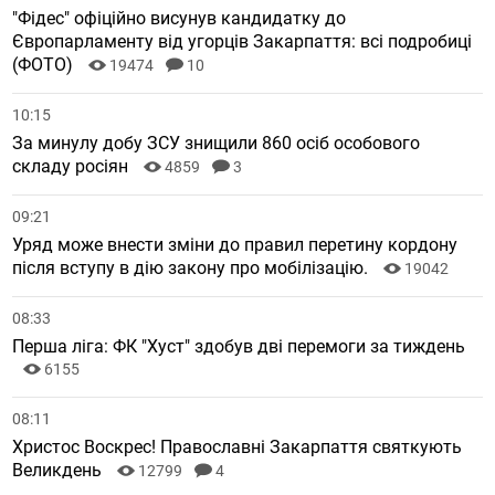
"Фідес" офіційно висунув кандидатку до
Європарламенту від угорців Закарпаття: всі подробиці
(ФОТО)
19474
10
10:15
За минулу добу ЗСУ знищили 860 осіб особового
складу росіян
4859
3
09:21
Уряд може внести зміни до правил перетину кордону
після вступу в дію закону про мобілізацію.
19042
08:33
Перша ліга: ФК "Хуст" здобув дві перемоги за тиждень
6155
08:11
Христос Воскрес! Православні Закарпаття святкують
Великдень
12799
4