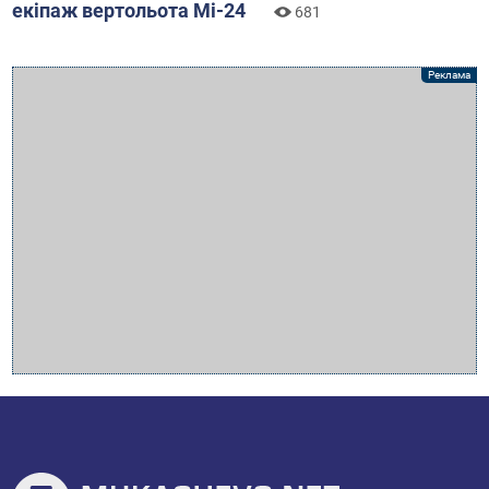
екіпаж вертольота Мі-24
681