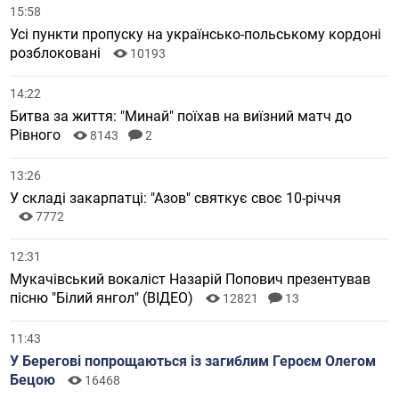
15:58
Усі пункти пропуску на українсько-польському кордоні
розблоковані
10193
14:22
Битва за життя: "Минай" поїхав на виїзний матч до
Рівного
8143
2
13:26
У складі закарпатці: "Азов" святкує своє 10-річчя
7772
12:31
Мукачівський вокаліст Назарій Попович презентував
пісню "Білий янгол" (ВІДЕО)
12821
13
11:43
У Берегові попрощаються із загиблим Героєм Олегом
Бецою
16468