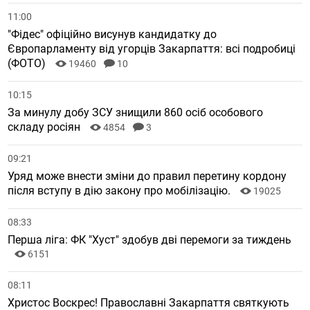
11:00
"Фідес" офіційно висунув кандидатку до
Європарламенту від угорців Закарпаття: всі подробиці
(ФОТО)
19460
10
10:15
За минулу добу ЗСУ знищили 860 осіб особового
складу росіян
4854
3
09:21
Уряд може внести зміни до правил перетину кордону
після вступу в дію закону про мобілізацію.
19025
08:33
Перша ліга: ФК "Хуст" здобув дві перемоги за тиждень
6151
08:11
Христос Воскрес! Православні Закарпаття святкують