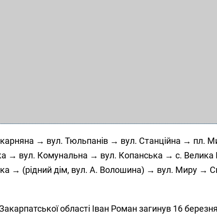
ікарняна → вул. Тюльпанів → вул. Станційна → пл. М
ка → вул. Комунальна → вул. Копанська → с. Велика
а → (рідний дім, вул. А. Волошина) → вул. Миру → С
Закарпатської області Іван Роман загинув 16 березн