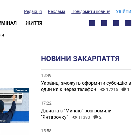
Редакція
Реклама
Повідомити новину
УВІЙТИ
ИМІНАЛ
ЖИТТЯ
ня
НОВИНИ ЗАКАРПАТТЯ
18:49
Українці зможуть оформити субсидію в
один клік через телефон
17215
1
17:22
Дівчата з "Минаю" розгромили
"Янтарочку"
11390
2
15:58