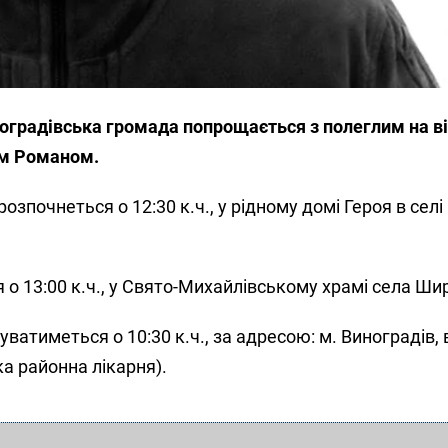
ноградівська громада попрощається з полеглим на ві
ом Романом.
озпочнеться о 12:30 к.ч., у рідному домі Героя в сел
 о 13:00 к.ч., у Свято-Михайлівському храмі села Ши
атиметься о 10:30 к.ч., за адресою: м. Виноградів, 
а районна лікарня).