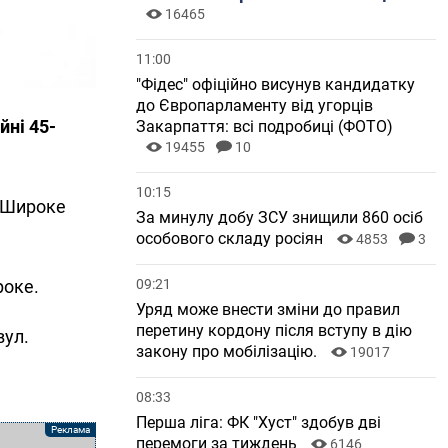
16465
11:00
"Фідес" офіційно висунув кандидатку
до Європарламенту від угорців
йні 45-
Закарпаття: всі подробиці (ФОТО)
19455
10
10:15
і Широке
За минулу добу ЗСУ знищили 860 осіб
особового складу росіян
4853
3
09:21
роке.
Уряд може внести зміни до правил
перетину кордону після вступу в дію
вул.
закону про мобілізацію.
19017
08:33
Перша ліга: ФК "Хуст" здобув дві
перемоги за тиждень
6146