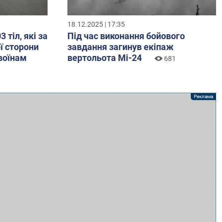
18.12.2025 | 17:35
 тіл, які за
Під час виконання бойового
ї сторони
завдання загинув екіпаж
воїнам
вертольота Мі-24
681