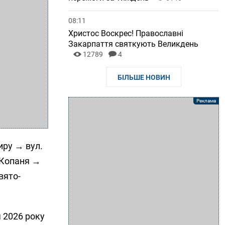
08:11
Христос Воскрес! Православні
Закарпаття святкують Великдень
12789
4
БІЛЬШЕ НОВИН
иру → вул.
 Копаня →
вято-
я 2026 року