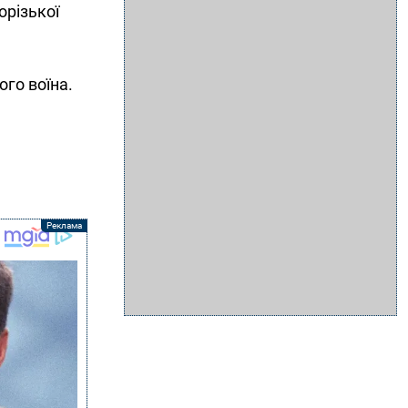
орізької
го воїна.