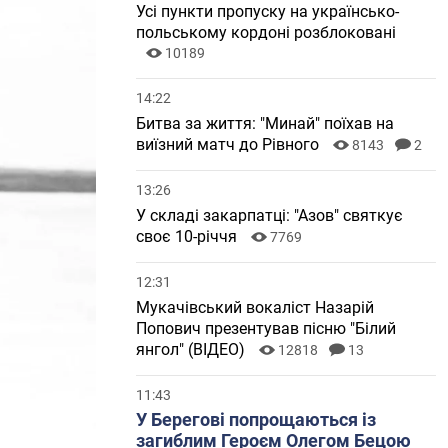
Усі пункти пропуску на українсько-
польському кордоні розблоковані
10189
14:22
Битва за життя: "Минай" поїхав на
виїзний матч до Рівного
8143
2
13:26
У складі закарпатці: "Азов" святкує
своє 10-річчя
7769
12:31
Мукачівський вокаліст Назарій
Попович презентував пісню "Білий
янгол" (ВІДЕО)
12818
13
11:43
У Берегові попрощаються із
загиблим Героєм Олегом Бецою