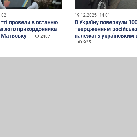
8:02
19.12.2025 | 14:01
тті провели в останню
В Україну повернули 1003
еглого прикордонника
твердженням російсько
 Матьовку
належать українським 
2407
925