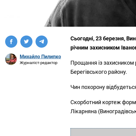
Сьогодні, 23 березня, Ви
річним захисником Іван
Михайло Пилипко
Прощання із захисником р
Журналіст-редактор
Берегівського району.
Чин похорону відбудеться
Скорботний кортеж формув
Лікарняна (Виноградівськ