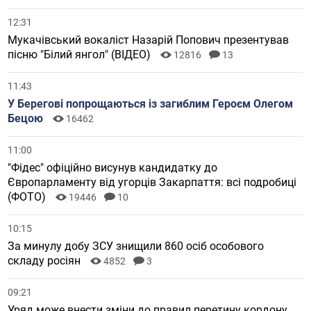
12:31
Мукачівський вокаліст Назарій Попович презентував
пісню "Білий янгол" (ВІДЕО)
12816
13
11:43
У Берегові попрощаються із загиблим Героєм Олегом
Бецою
16462
11:00
"Фідес" офіційно висунув кандидатку до
Європарламенту від угорців Закарпаття: всі подробиці
(ФОТО)
19446
10
10:15
За минулу добу ЗСУ знищили 860 осіб особового
складу росіян
4852
3
09:21
Уряд може внести зміни до правил перетину кордону