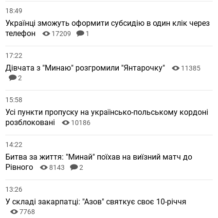
18:49
Українці зможуть оформити субсидію в один клік через
телефон
17209
1
17:22
Дівчата з "Минаю" розгромили "Янтарочку"
11385
2
15:58
Усі пункти пропуску на українсько-польському кордоні
розблоковані
10186
14:22
Битва за життя: "Минай" поїхав на виїзний матч до
Рівного
8143
2
13:26
У складі закарпатці: "Азов" святкує своє 10-річчя
7768