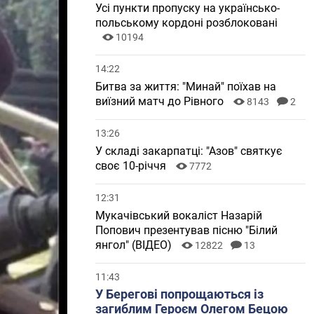
Усі пункти пропуску на українсько-
польському кордоні розблоковані
10194
14:22
Битва за життя: "Минай" поїхав на
виїзний матч до Рівного
8143
2
13:26
У складі закарпатці: "Азов" святкує
своє 10-річчя
7772
12:31
Мукачівський вокаліст Назарій
Попович презентував пісню "Білий
янгол" (ВІДЕО)
12822
13
11:43
У Берегові попрощаються із
загиблим Героєм Олегом Бецою