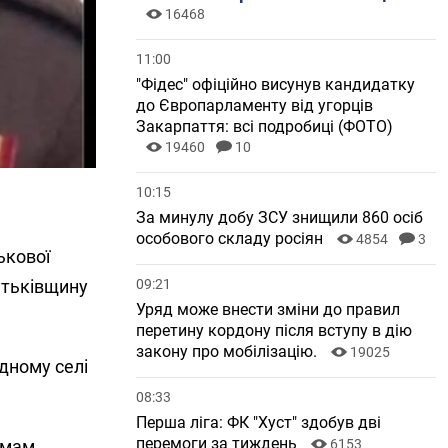
16468
11:00
"Фідес" офіційно висунув кандидатку
до Європарламенту від угорців
Закарпаття: всі подробиці (ФОТО)
19460
10
10:15
За минулу добу ЗСУ знищили 860 осіб
особового складу росіян
4854
3
ькової
атьківщину
09:21
Уряд може внести зміни до правил
перетину кордону після вступу в дію
закону про мобілізацію.
19025
ідному селі
08:33
Перша ліга: ФК "Хуст" здобув дві
перемоги за тиждень
имам
6153