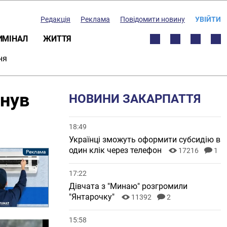
Редакція
Реклама
Повідомити новину
УВІЙТИ
ИМІНАЛ
ЖИТТЯ
ня
инув
НОВИНИ ЗАКАРПАТТЯ
18:49
Українці зможуть оформити субсидію в
один клік через телефон
17216
1
17:22
Дівчата з "Минаю" розгромили
"Янтарочку"
11392
2
15:58