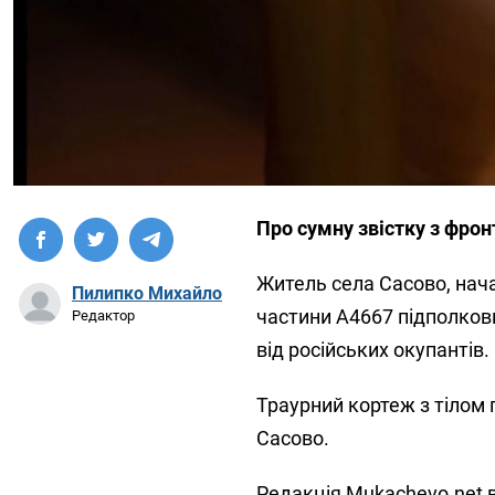
Про сумну звістку з фрон
Житель села Сасово, нача
Пилипко Михайло
частини А4667 підполковн
Редактор
від російських окупантів.
Траурний кортеж з тілом 
Сасово.
Редакція Mukachevo.net
в