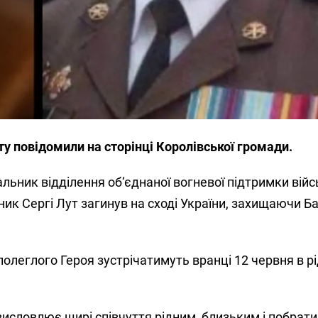
ту повідомили на сторінці Королівської громади.
льник відділення об‘єднаної вогневої підтримки війс
ик Сергі Лут загинув на сході України, захищаючи Б
полеглого Героя зустрічатимуть вранці 12 червня в р
исловлює щирі співчуття рідним, близьким і побрат