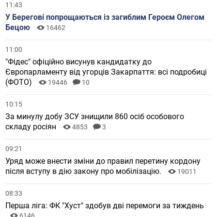
11:43
У Берегові попрощаються із загиблим Героєм Олегом
Бецою
16462
11:00
"Фідес" офіційно висунув кандидатку до
Європарламенту від угорців Закарпаття: всі подробиці
(ФОТО)
19446
10
10:15
За минулу добу ЗСУ знищили 860 осіб особового
складу росіян
4853
3
09:21
Уряд може внести зміни до правил перетину кордону
після вступу в дію закону про мобілізацію.
19011
08:33
Перша ліга: ФК "Хуст" здобув дві перемоги за тиждень
6146