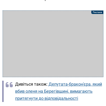
Дивіться також:
Депутата-бракон'єра, який
вбив оленя на Берегівщині, вимагають
притягнути до відповідальності