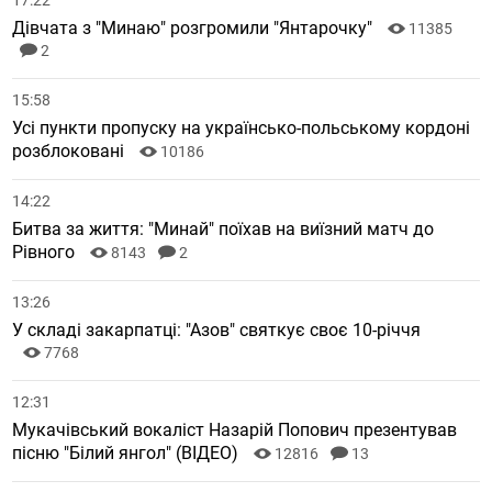
17:22
Дівчата з "Минаю" розгромили "Янтарочку"
11385
2
15:58
Усі пункти пропуску на українсько-польському кордоні
розблоковані
10186
14:22
Битва за життя: "Минай" поїхав на виїзний матч до
Рівного
8143
2
13:26
У складі закарпатці: "Азов" святкує своє 10-річчя
7768
12:31
Мукачівський вокаліст Назарій Попович презентував
пісню "Білий янгол" (ВІДЕО)
12816
13