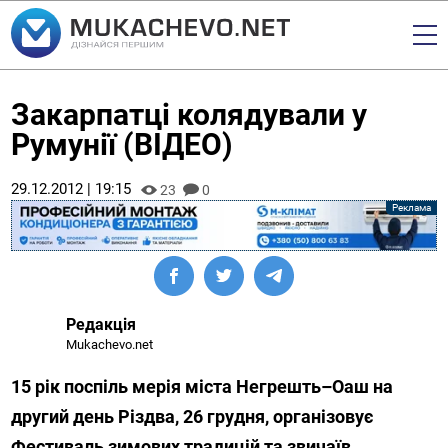
Закарпатці колядували у
Румунії (ВІДЕО)
29.12.2012 | 19:15
23
0
Редакція
Mukachevo.net
15 рік поспіль мерія міста Негрешть–Оаш на
другий день Різдва, 26 грудня, організовує
Фестиваль зимових традицій та звичаїв.