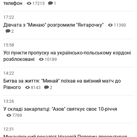
телефон
17215
1
17:22
Дівчата з "Минаю" розгромили "Янтарочку"
11390
2
15:58
Усі пункти пропуску на українсько-польському кордоні
розблоковані
10189
14:22
Битва за життя: "Минай" поїхав на виїзний матч до
Рівного
8143
2
13:26
У складі закарпатці: "Азов" святкує своє 10-річчя
7769
12:31
Мукачівський вокаліст Назарій Попович презентував