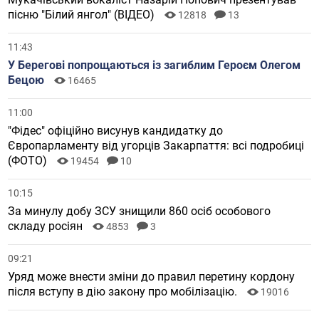
пісню "Білий янгол" (ВІДЕО)
12818
13
11:43
У Берегові попрощаються із загиблим Героєм Олегом
Бецою
16465
11:00
"Фідес" офіційно висунув кандидатку до
Європарламенту від угорців Закарпаття: всі подробиці
(ФОТО)
19454
10
10:15
За минулу добу ЗСУ знищили 860 осіб особового
складу росіян
4853
3
09:21
Уряд може внести зміни до правил перетину кордону
після вступу в дію закону про мобілізацію.
19016