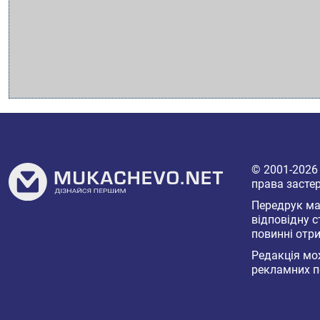
© 2001-202
права засте
Передрук мат
відповідну с
повинні отри
Редакція мож
рекламних п