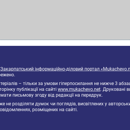
6
Закарпатський інформаційно-діловий портал «Mukachevo.n
режено.
еріалів – тільки за умови гіперпосилання не нижче 3 абза
торінку публікації на сайті
www.mukachevo.net
. Друковані 
мати письмову згоду від редакції на передрук.
е не розділяти думок чи поглядів, висвітлених у авторськ
овідомленнях, розміщених на сайті.