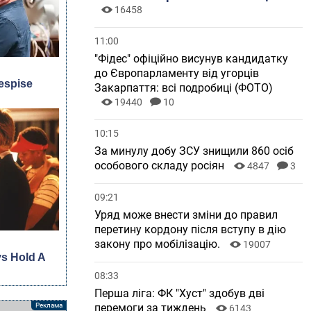
16458
11:00
"Фідес" офіційно висунув кандидатку
до Європарламенту від угорців
Закарпаття: всі подробиці (ФОТО)
19440
10
10:15
За минулу добу ЗСУ знищили 860 осіб
особового складу росіян
4847
3
09:21
Уряд може внести зміни до правил
перетину кордону після вступу в дію
закону про мобілізацію.
19007
08:33
Перша ліга: ФК "Хуст" здобув дві
перемоги за тиждень
6143