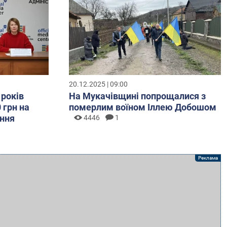
20.12.2025 | 09:00
 років
На Мукачівщині попрощалися з
 грн на
померлим воїном Іллею Добошом
ння
4446
1