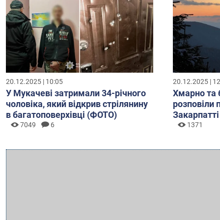
20.12.2025 | 10:05
20.12.2025 | 1
У Мукачеві затримали 34-річного
Хмарно та 
чоловіка, який відкрив стрілянину
розповіли 
в багатоповерхівці (ФОТО)
Закарпатті
7049
6
1371