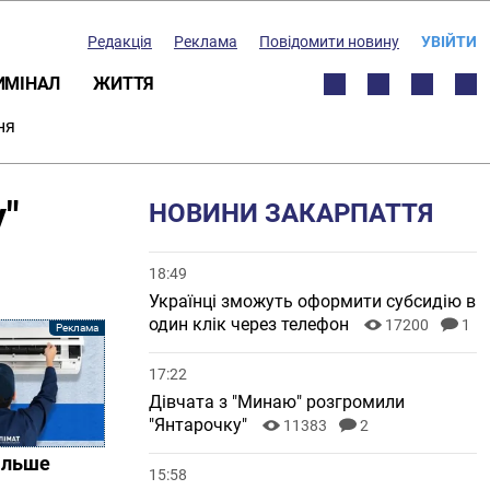
Редакція
Реклама
Повідомити новину
УВІЙТИ
ИМІНАЛ
ЖИТТЯ
ня
"
НОВИНИ ЗАКАРПАТТЯ
18:49
Українці зможуть оформити субсидію в
один клік через телефон
17200
1
17:22
Дівчата з "Минаю" розгромили
"Янтарочку"
11383
2
більше
15:58