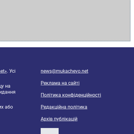
et»
. Усі
news@mukachevo.net
Реклама на сайті
цу на
видання
Політика конфіденційності
их або
Редакційна політика
Архів публікацій