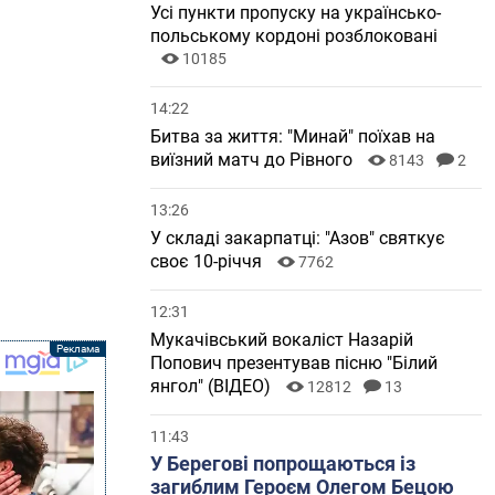
Усі пункти пропуску на українсько-
польському кордоні розблоковані
10185
14:22
Битва за життя: "Минай" поїхав на
виїзний матч до Рівного
8143
2
13:26
У складі закарпатці: "Азов" святкує
своє 10-річчя
7762
12:31
Мукачівський вокаліст Назарій
Попович презентував пісню "Білий
янгол" (ВІДЕО)
12812
13
11:43
У Берегові попрощаються із
загиблим Героєм Олегом Бецою