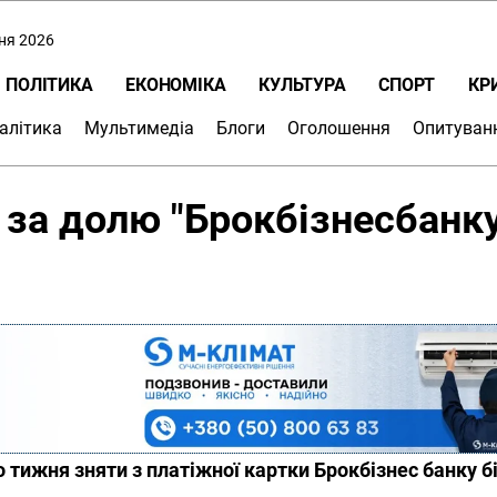
пня 2026
ПОЛІТИКА
ЕКОНОМІКА
КУЛЬТУРА
СПОРТ
КР
алітика
Мультимедіа
Блоги
Оголошення
Опитуван
за долю "Брокбізнесбанку
о тижня зняти з платіжної картки Брокбізнес банку 