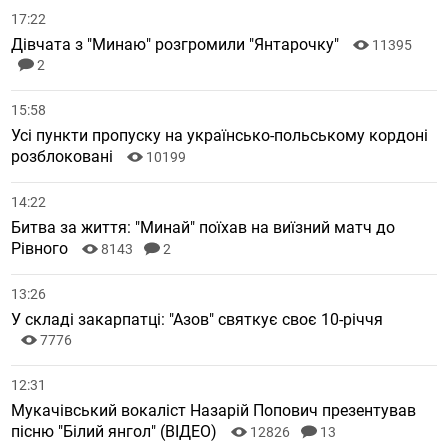
17:22
Дівчата з "Минаю" розгромили "Янтарочку"
11395
2
15:58
Усі пункти пропуску на українсько-польському кордоні
розблоковані
10199
14:22
Битва за життя: "Минай" поїхав на виїзний матч до
Рівного
8143
2
13:26
У складі закарпатці: "Азов" святкує своє 10-річчя
7776
12:31
Мукачівський вокаліст Назарій Попович презентував
пісню "Білий янгол" (ВІДЕО)
12826
13