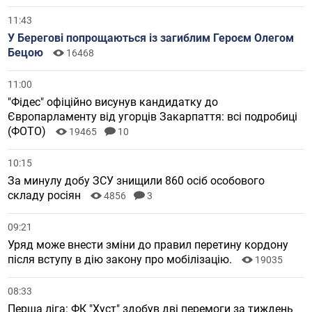
11:43
У Берегові попрощаються із загиблим Героєм Олегом
Бецою
16468
11:00
"Фідес" офіційно висунув кандидатку до
Європарламенту від угорців Закарпаття: всі подробиці
(ФОТО)
19465
10
10:15
За минулу добу ЗСУ знищили 860 осіб особового
складу росіян
4856
3
09:21
Уряд може внести зміни до правил перетину кордону
після вступу в дію закону про мобілізацію.
19035
08:33
Перша ліга: ФК "Хуст" здобув дві перемоги за тиждень