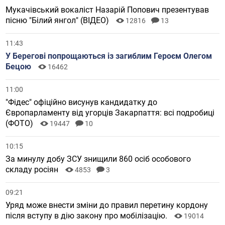
Мукачівський вокаліст Назарій Попович презентував
пісню "Білий янгол" (ВІДЕО)
12816
13
11:43
У Берегові попрощаються із загиблим Героєм Олегом
Бецою
16462
11:00
"Фідес" офіційно висунув кандидатку до
Європарламенту від угорців Закарпаття: всі подробиці
(ФОТО)
19447
10
10:15
За минулу добу ЗСУ знищили 860 осіб особового
складу росіян
4853
3
09:21
Уряд може внести зміни до правил перетину кордону
після вступу в дію закону про мобілізацію.
19014