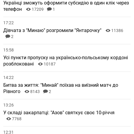
Українці зможуть оформити субсидію в один клік через
телефон
17209
1
17:22
Дівчата з "Минаю" розгромили "Янтарочку"
11386
2
15:58
Усі пункти пропуску на українсько-польському кордоні
розблоковані
10187
14:22
Битва за життя: "Минай" поїхав на виїзний матч до
Рівного
8143
2
13:26
У складі закарпатці: "Азов" святкує своє 10-річчя
7768
12:31