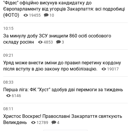
"Фідес" офіційно висунув кандидатку до
Європарламенту від угорців Закарпаття: всі подробиці
(ФОТО)
19455
10
10:15
За минулу добу ЗСУ знищили 860 осіб особового
складу росіян
4853
3
09:21
Уряд може внести зміни до правил перетину кордону
після вступу в дію закону про мобілізацію.
19017
08:33
Перша ліга: ФК "Хуст" здобув дві перемоги за тиждень
6146
08:11
Христос Воскрес! Православні Закарпаття святкують
Великдень
12789
4