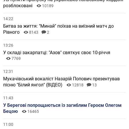
розблоковані
10189
14:22
Битва за життя: "Минай" поїхав на виїзний матч до
Рівного
8143
2
13:26
У складі закарпатці: "Азов" святкує своє 10-річчя
7769
12:31
Мукачівський вокаліст Назарій Попович презентував
пісню "Білий янгол" (ВІДЕО)
12818
13
11:43
У Берегові попрощаються із загиблим Героєм Олегом
Бецою
16465
11:00