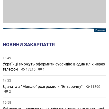
НОВИНИ ЗАКАРПАТТЯ
18:49
Українці зможуть оформити субсидію в один клік через
телефон
17215
1
17:22
Дівчата з "Минаю" розгромили "Янтарочку"
11390
2
15:58
Усі пункти пропуску на українсько-польському кордоні