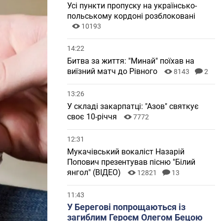
Усі пункти пропуску на українсько-
польському кордоні розблоковані
10193
14:22
Битва за життя: "Минай" поїхав на
виїзний матч до Рівного
8143
2
13:26
У складі закарпатці: "Азов" святкує
своє 10-річчя
7772
12:31
Мукачівський вокаліст Назарій
Попович презентував пісню "Білий
янгол" (ВІДЕО)
12821
13
11:43
У Берегові попрощаються із
загиблим Героєм Олегом Бецою