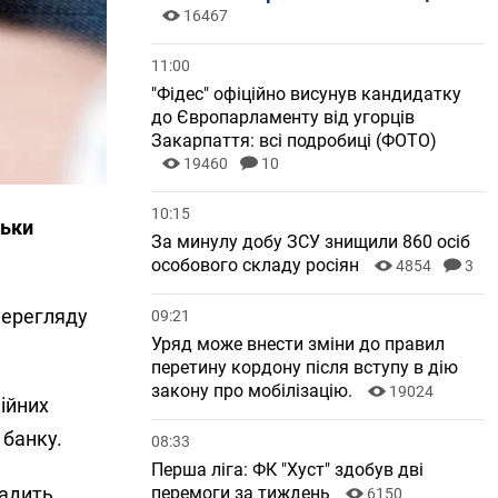
16467
11:00
"Фідес" офіційно висунув кандидатку
до Європарламенту від угорців
Закарпаття: всі подробиці (ФОТО)
19460
10
10:15
ньки
За минулу добу ЗСУ знищили 860 осіб
особового складу росіян
4854
3
перегляду
09:21
Уряд може внести зміни до правил
перетину кордону після вступу в дію
закону про мобілізацію.
19024
ійних
 банку.
08:33
Перша ліга: ФК "Хуст" здобув дві
перемоги за тиждень
радить
6150