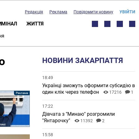
Редакція
Реклама
Повідомити новину
УВІЙТИ
ИМІНАЛ
ЖИТТЯ
ня
о
НОВИНИ ЗАКАРПАТТЯ
18:49
Українці зможуть оформити субсидію в
один клік через телефон
17216
1
17:22
Дівчата з "Минаю" розгромили
"Янтарочку"
11392
2
15:58