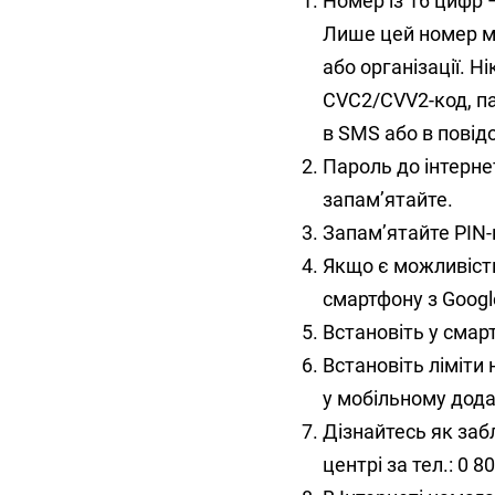
Номер із 16 цифр 
Лише цей номер мо
або організації. Ні
CVC2/CVV2-код, па
в SMS або в повід
Пароль до інтерне
запам’ятайте.
Запам’ятайте PIN-
Якщо є можливість
смартфону з Google
Встановіть у смар
Встановіть ліміти 
у мобільному дода
Дізнайтесь як заб
центрі за тел.: 0 8