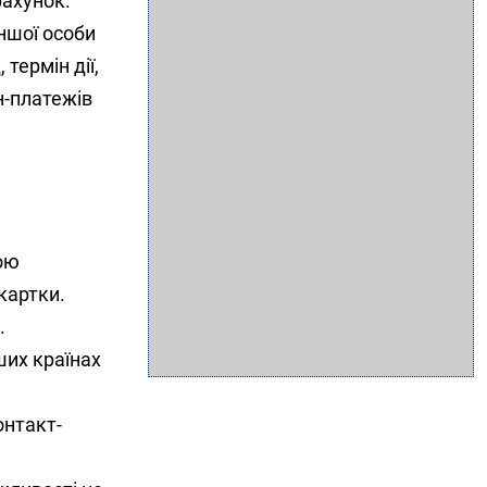
рахунок.
ншої особи
 термін дії,
н-платежів
ою
 картки.
.
нших країнах
онтакт-