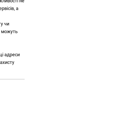
жливості не
рвісів, а
ту чи
в можуть
ці адреси
захисту