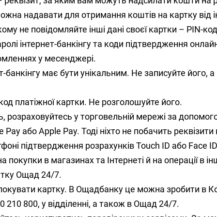
– реквізит, за яким вам можуть надсилати кошти на 
жна надавати для отримання коштів на картку від і
кому не повідомляйте інші дані своєї картки – PIN-код,
ролі інтернет-банкінгу та коди підтвердження онлай
омленнях у месенджері.
т-банкінгу має бути унікальним. Не записуйте його, а
код платіжної картки. Не розголошуйте його.
, розраховуйтесь у торговельній мережі за допомог
 Pay або Apple Pay. Тоді ніхто не побачить реквізити
тфоні підтвердження розрахунків Touch ID або Face ID
на покупки в магазинах та Інтернеті й на операції в і
тку Ощад 24/7.
локувати картку. В Ощадбанку це можна зробити в К
00 210 800, у відділенні, а також в Ощад 24/7.