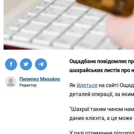
Ощадбанк повідомляє про
шахрайських листів про 
Пилипко Михайло
Як
йдеться
на сайті Ощад
Редактор
деталей операції, за яки
"Шахраї таким чином нам
даних клієнта, а це може
У разі отримання підозрі