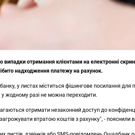
 випадки отримання клієнтами на електронні скри
нібито надходження платежу на рахунок.
банку, у листах міститься фішингове посилання для 
м у жодному разі не можна переходити.
агаються отримати незаконний доступ до конфіденц
 загрожувати втратою коштів з рахунку", - пояснили в
лих листів, дзвінків або SMS-повідомлень Ошадбанк 