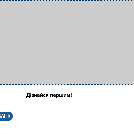
Дізнайся першим!
БАНК