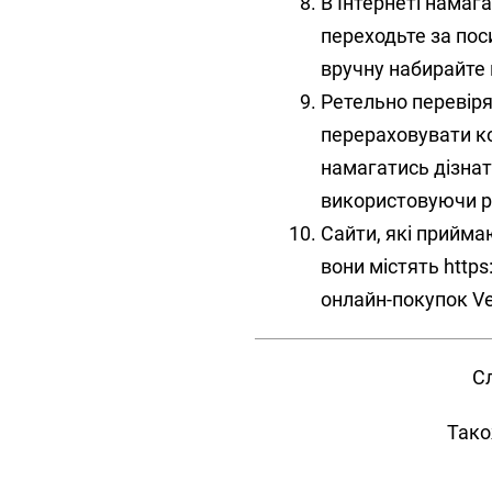
В Інтернеті намаг
переходьте за поси
вручну набирайте 
Ретельно перевіря
перераховувати к
намагатись дізнат
використовуючи ра
Сайти, які прийма
вони містять https
онлайн-покупок Ver
Сл
Тако