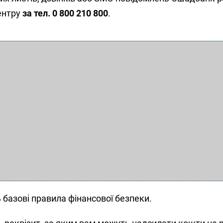
ентру
за тел. 0 800 210 800
.
базові правила фінансової безпеки.