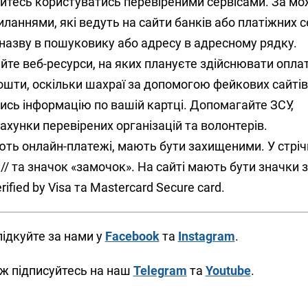
айтесь користуватись перевіреними сервісами. За мо
ланнями, які ведуть на сайти банків або платіжних се
назву в пошуковику або адресу в адресному рядку.
йте веб-ресурси, на яких плануєте здійснювати опла
ошти, оскільки шахраї за допомогою фейкових сайті
ись інформацію по вашій картці. Допомагайте ЗСУ,
хунки перевірених організацій та волонтерів.
ють онлайн-платежі, мають бути захищеними. У стріч
:// та значок «замочок». На сайті мають бути значки 
ified by Visa та Mastercard Secure card.
ідкуйте за нами у
Facebook
та
Instagram
.
ж підписуйтесь на наш
Telegram
та
Youtube
.