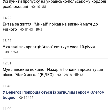
Усі пункти пропуску на українсько-польському кордоні
розблоковані
10188
14:22
Битва за життя: "Минай" поїхав на виїзний матч до
Рівного
8143
2
13:26
У складі закарпатці: "Азов" святкує своє 10-річчя
7769
12:31
Мукачівський вокаліст Назарій Попович презентував
пісню "Білий янгол" (ВІДЕО)
12818
13
11:43
У Берегові попрощаються із загиблим Героєм Олегом
Бецою
16465
11:00