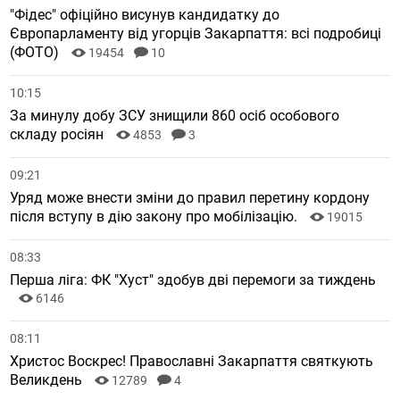
"Фідес" офіційно висунув кандидатку до
Європарламенту від угорців Закарпаття: всі подробиці
(ФОТО)
19454
10
10:15
За минулу добу ЗСУ знищили 860 осіб особового
складу росіян
4853
3
09:21
Уряд може внести зміни до правил перетину кордону
після вступу в дію закону про мобілізацію.
19015
08:33
Перша ліга: ФК "Хуст" здобув дві перемоги за тиждень
6146
08:11
Христос Воскрес! Православні Закарпаття святкують
Великдень
12789
4