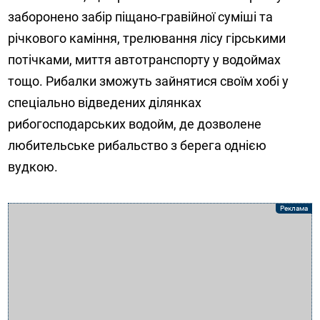
заборонено забір піщано-гравійної суміші та
річкового каміння, трелювання лісу гірськими
потічками, миття автотранспорту у водоймах
тощо. Рибалки зможуть зайнятися своїм хобі у
спеціально відведених ділянках
рибогосподарських водойм, де дозволене
любительське рибальство з берега однією
вудкою.