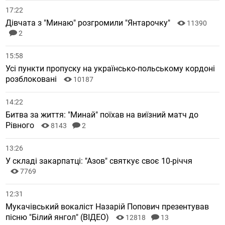
17:22
Дівчата з "Минаю" розгромили "Янтарочку"
11390
2
15:58
Усі пункти пропуску на українсько-польському кордоні
розблоковані
10187
14:22
Битва за життя: "Минай" поїхав на виїзний матч до
Рівного
8143
2
13:26
У складі закарпатці: "Азов" святкує своє 10-річчя
7769
12:31
Мукачівський вокаліст Назарій Попович презентував
пісню "Білий янгол" (ВІДЕО)
12818
13