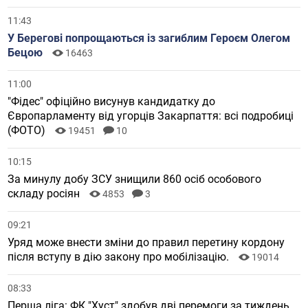
11:43
У Берегові попрощаються із загиблим Героєм Олегом
Бецою
16463
11:00
"Фідес" офіційно висунув кандидатку до
Європарламенту від угорців Закарпаття: всі подробиці
(ФОТО)
19451
10
10:15
За минулу добу ЗСУ знищили 860 осіб особового
складу росіян
4853
3
09:21
Уряд може внести зміни до правил перетину кордону
після вступу в дію закону про мобілізацію.
19014
08:33
Перша ліга: ФК "Хуст" здобув дві перемоги за тиждень