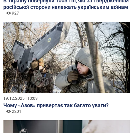
В Україну повернули 1003 тіл, які за твердженням
російської сторони належать українським воїнам
927
19.12.2025 | 10:09
Чому «Азов» привертає так багато уваги?
2201