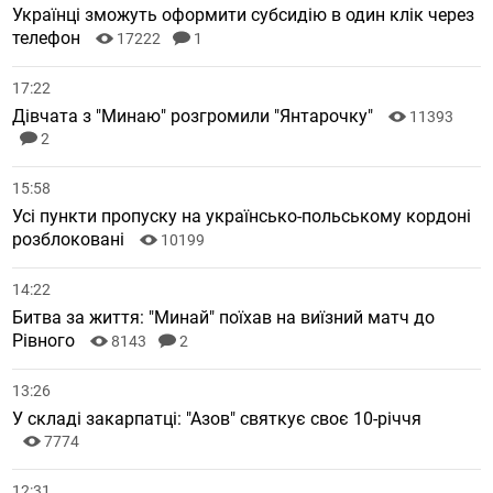
Українці зможуть оформити субсидію в один клік через
телефон
17222
1
17:22
Дівчата з "Минаю" розгромили "Янтарочку"
11393
2
15:58
Усі пункти пропуску на українсько-польському кордоні
розблоковані
10199
14:22
Битва за життя: "Минай" поїхав на виїзний матч до
Рівного
8143
2
13:26
У складі закарпатці: "Азов" святкує своє 10-річчя
7774
12:31