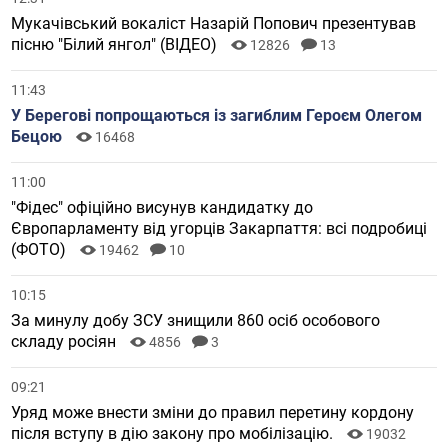
Мукачівський вокаліст Назарій Попович презентував
пісню "Білий янгол" (ВІДЕО)
12826
13
11:43
У Берегові попрощаються із загиблим Героєм Олегом
Бецою
16468
11:00
"Фідес" офіційно висунув кандидатку до
Європарламенту від угорців Закарпаття: всі подробиці
(ФОТО)
19462
10
10:15
За минулу добу ЗСУ знищили 860 осіб особового
складу росіян
4856
3
09:21
Уряд може внести зміни до правил перетину кордону
після вступу в дію закону про мобілізацію.
19032