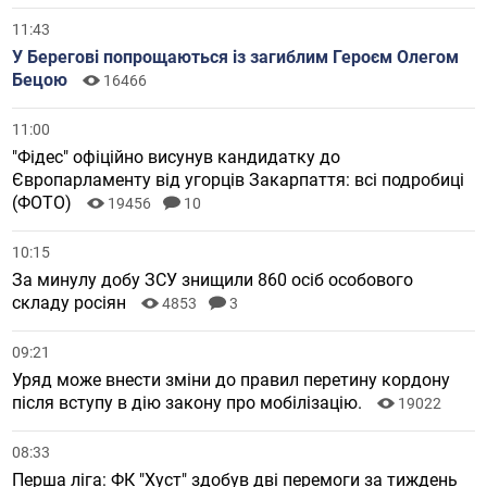
11:43
У Берегові попрощаються із загиблим Героєм Олегом
Бецою
16466
11:00
"Фідес" офіційно висунув кандидатку до
Європарламенту від угорців Закарпаття: всі подробиці
(ФОТО)
19456
10
10:15
За минулу добу ЗСУ знищили 860 осіб особового
складу росіян
4853
3
09:21
Уряд може внести зміни до правил перетину кордону
після вступу в дію закону про мобілізацію.
19022
08:33
Перша ліга: ФК "Хуст" здобув дві перемоги за тиждень