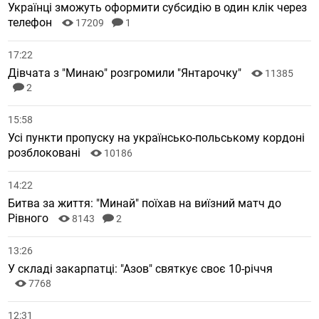
Українці зможуть оформити субсидію в один клік через
телефон
17209
1
17:22
Дівчата з "Минаю" розгромили "Янтарочку"
11385
2
15:58
Усі пункти пропуску на українсько-польському кордоні
розблоковані
10186
14:22
Битва за життя: "Минай" поїхав на виїзний матч до
Рівного
8143
2
13:26
У складі закарпатці: "Азов" святкує своє 10-річчя
7768
12:31