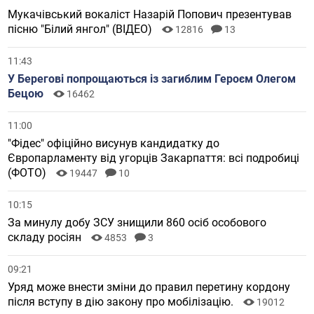
Мукачівський вокаліст Назарій Попович презентував
пісню "Білий янгол" (ВІДЕО)
12816
13
11:43
У Берегові попрощаються із загиблим Героєм Олегом
Бецою
16462
11:00
"Фідес" офіційно висунув кандидатку до
Європарламенту від угорців Закарпаття: всі подробиці
(ФОТО)
19447
10
10:15
За минулу добу ЗСУ знищили 860 осіб особового
складу росіян
4853
3
09:21
Уряд може внести зміни до правил перетину кордону
після вступу в дію закону про мобілізацію.
19012