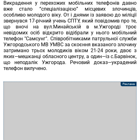
Викрадення у перехожих мобільних телефонів давно
вже стало “спеціалізацією” місцевих злочинців,
особливо молодого віку. От і днями iз заявою до міліції
звернувся 17-річний учень СПТУ, який повідомив про те,
що вночі на вул.Минайськiй в м.Ужгороді троє
невiдомих осiб вiдкрито вiдiбрали у нього мобiльний
телефон "Самсунг". Спiвробiтниками патрульної служби
Ужгородського МВ УМВС за скоєння вказаного злочину
затримано трьох молодиків віком 21-24 роки, двоє з
яких—мешканці обласного центру, а один—із с.Барвінок,
що неподалік Ужгорода. Речовий доказ—украдений
телефон вилучено.