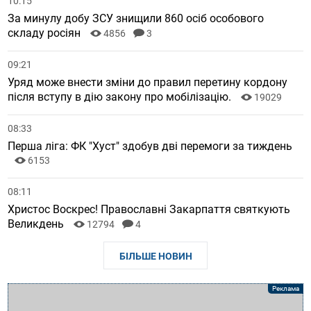
10:15
За минулу добу ЗСУ знищили 860 осіб особового
складу росіян
4856
3
09:21
Уряд може внести зміни до правил перетину кордону
після вступу в дію закону про мобілізацію.
19029
08:33
Перша ліга: ФК "Хуст" здобув дві перемоги за тиждень
6153
08:11
Христос Воскрес! Православні Закарпаття святкують
Великдень
12794
4
БІЛЬШЕ НОВИН