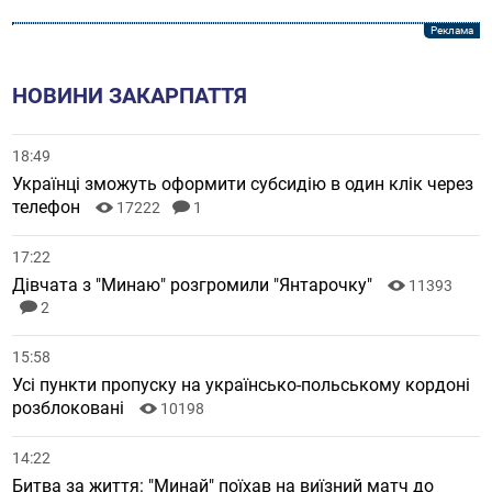
НОВИНИ ЗАКАРПАТТЯ
18:49
Українці зможуть оформити субсидію в один клік через
телефон
17222
1
17:22
Дівчата з "Минаю" розгромили "Янтарочку"
11393
2
15:58
Усі пункти пропуску на українсько-польському кордоні
розблоковані
10198
14:22
Битва за життя: "Минай" поїхав на виїзний матч до