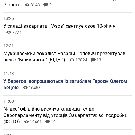
Рівного
8143
2
13:26
У складі закарпатці: "Азов" святкує своє 10-річчя
7774
12:31
Мукачівський вокаліст Назарій Попович презентував
пісню "Білий янгол" (ВІДЕО)
12824
13
11:43
У Берегові попрощаються із загиблим Героєм Олегом
Бецою
16468
11:00
"Фідес" офіційно висунув кандидатку до
Європарламенту від угорців Закарпаття: всі подробиці
(ФОТО)
19461
10