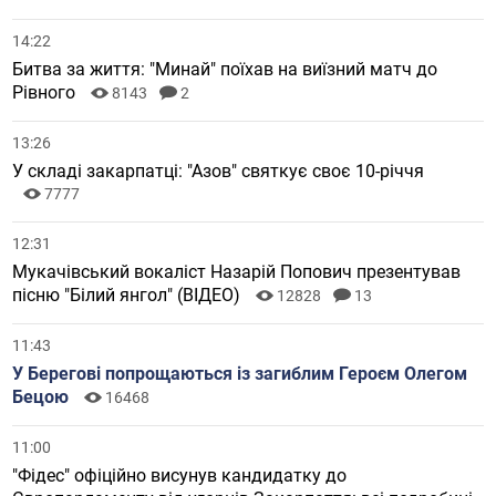
14:22
Битва за життя: "Минай" поїхав на виїзний матч до
Рівного
8143
2
13:26
У складі закарпатці: "Азов" святкує своє 10-річчя
7777
12:31
Мукачівський вокаліст Назарій Попович презентував
пісню "Білий янгол" (ВІДЕО)
12828
13
11:43
У Берегові попрощаються із загиблим Героєм Олегом
Бецою
16468
11:00
"Фідес" офіційно висунув кандидатку до