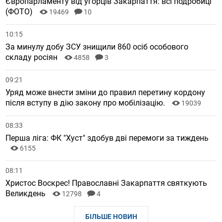
Європарламенту від угорців Закарпаття: всі подробиці
(ФОТО)
19469
10
10:15
За минулу добу ЗСУ знищили 860 осіб особового
складу росіян
4858
3
09:21
Уряд може внести зміни до правил перетину кордону
після вступу в дію закону про мобілізацію.
19039
08:33
Перша ліга: ФК "Хуст" здобув дві перемоги за тиждень
6155
08:11
Христос Воскрес! Православні Закарпаття святкують
Великдень
12798
4
БІЛЬШЕ НОВИН